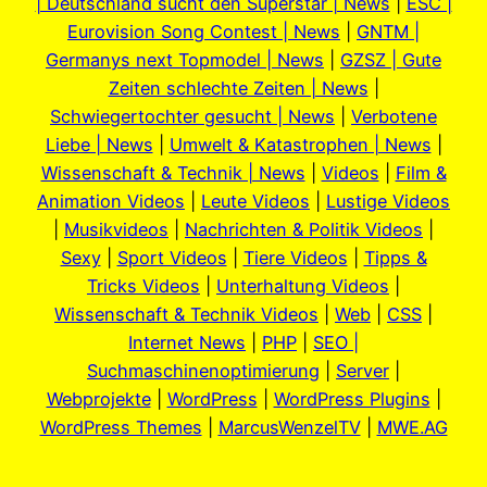
| Deutschland sucht den Superstar | News
|
ESC |
Eurovision Song Contest | News
|
GNTM |
Germanys next Topmodel | News
|
GZSZ | Gute
Zeiten schlechte Zeiten | News
|
Schwiegertochter gesucht | News
|
Verbotene
Liebe | News
|
Umwelt & Katastrophen | News
|
Wissenschaft & Technik | News
|
Videos
|
Film &
Animation Videos
|
Leute Videos
|
Lustige Videos
|
Musikvideos
|
Nachrichten & Politik Videos
|
Sexy
|
Sport Videos
|
Tiere Videos
|
Tipps &
Tricks Videos
|
Unterhaltung Videos
|
Wissenschaft & Technik Videos
|
Web
|
CSS
|
Internet News
|
PHP
|
SEO |
Suchmaschinenoptimierung
|
Server
|
Webprojekte
|
WordPress
|
WordPress Plugins
|
WordPress Themes
|
MarcusWenzelTV
|
MWE.AG