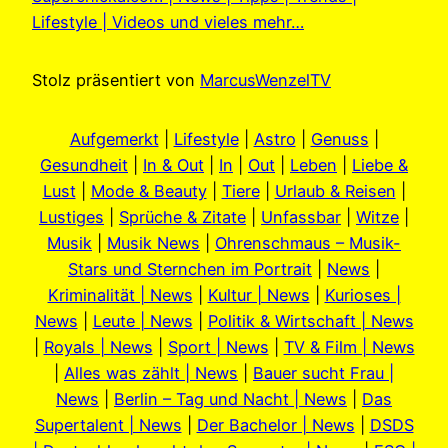
Lifestyle | Videos und vieles mehr…
Stolz präsentiert von
MarcusWenzelTV
Aufgemerkt
|
Lifestyle
|
Astro
|
Genuss
|
Gesundheit
|
In & Out
|
In
|
Out
|
Leben
|
Liebe &
Lust
|
Mode & Beauty
|
Tiere
|
Urlaub & Reisen
|
Lustiges
|
Sprüche & Zitate
|
Unfassbar
|
Witze
|
Musik
|
Musik News
|
Ohrenschmaus – Musik-
Stars und Sternchen im Portrait
|
News
|
Kriminalität | News
|
Kultur | News
|
Kurioses |
News
|
Leute | News
|
Politik & Wirtschaft | News
|
Royals | News
|
Sport | News
|
TV & Film | News
|
Alles was zählt | News
|
Bauer sucht Frau |
News
|
Berlin – Tag und Nacht | News
|
Das
Supertalent | News
|
Der Bachelor | News
|
DSDS