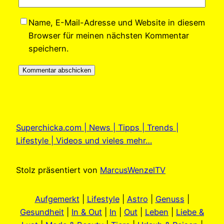
Name, E-Mail-Adresse und Website in diesem
Browser für meinen nächsten Kommentar
speichern.
Superchicka.com | News | Tipps | Trends |
Lifestyle | Videos und vieles mehr…
Stolz präsentiert von
MarcusWenzelTV
Aufgemerkt
|
Lifestyle
|
Astro
|
Genuss
|
Gesundheit
|
In & Out
|
In
|
Out
|
Leben
|
Liebe &