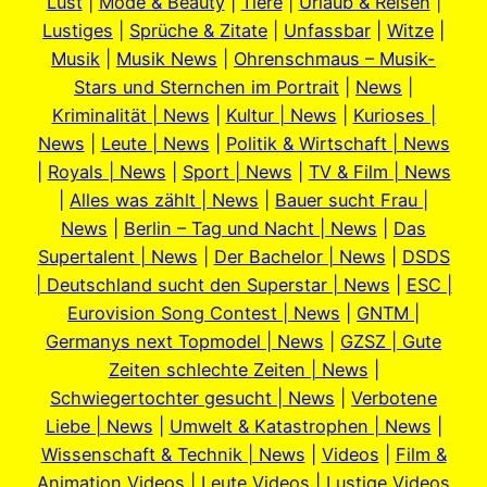
Lust
|
Mode & Beauty
|
Tiere
|
Urlaub & Reisen
|
Lustiges
|
Sprüche & Zitate
|
Unfassbar
|
Witze
|
Musik
|
Musik News
|
Ohrenschmaus – Musik-
Stars und Sternchen im Portrait
|
News
|
Kriminalität | News
|
Kultur | News
|
Kurioses |
News
|
Leute | News
|
Politik & Wirtschaft | News
|
Royals | News
|
Sport | News
|
TV & Film | News
|
Alles was zählt | News
|
Bauer sucht Frau |
News
|
Berlin – Tag und Nacht | News
|
Das
Supertalent | News
|
Der Bachelor | News
|
DSDS
| Deutschland sucht den Superstar | News
|
ESC |
Eurovision Song Contest | News
|
GNTM |
Germanys next Topmodel | News
|
GZSZ | Gute
Zeiten schlechte Zeiten | News
|
Schwiegertochter gesucht | News
|
Verbotene
Liebe | News
|
Umwelt & Katastrophen | News
|
Wissenschaft & Technik | News
|
Videos
|
Film &
Animation Videos
|
Leute Videos
|
Lustige Videos