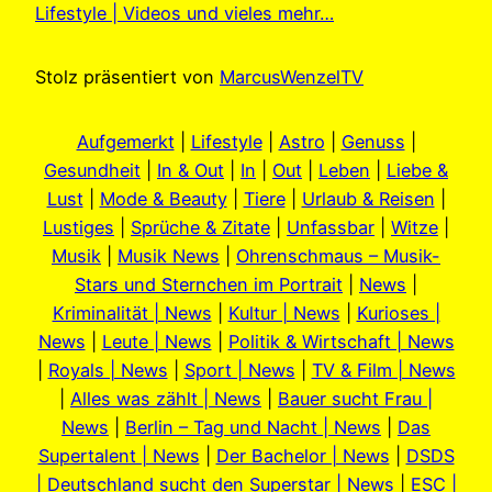
Lifestyle | Videos und vieles mehr…
Stolz präsentiert von
MarcusWenzelTV
Aufgemerkt
|
Lifestyle
|
Astro
|
Genuss
|
Gesundheit
|
In & Out
|
In
|
Out
|
Leben
|
Liebe &
Lust
|
Mode & Beauty
|
Tiere
|
Urlaub & Reisen
|
Lustiges
|
Sprüche & Zitate
|
Unfassbar
|
Witze
|
Musik
|
Musik News
|
Ohrenschmaus – Musik-
Stars und Sternchen im Portrait
|
News
|
Kriminalität | News
|
Kultur | News
|
Kurioses |
News
|
Leute | News
|
Politik & Wirtschaft | News
|
Royals | News
|
Sport | News
|
TV & Film | News
|
Alles was zählt | News
|
Bauer sucht Frau |
News
|
Berlin – Tag und Nacht | News
|
Das
Supertalent | News
|
Der Bachelor | News
|
DSDS
| Deutschland sucht den Superstar | News
|
ESC |