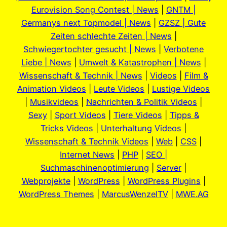
Eurovision Song Contest | News
|
GNTM |
Germanys next Topmodel | News
|
GZSZ | Gute
Zeiten schlechte Zeiten | News
|
Schwiegertochter gesucht | News
|
Verbotene
Liebe | News
|
Umwelt & Katastrophen | News
|
Wissenschaft & Technik | News
|
Videos
|
Film &
Animation Videos
|
Leute Videos
|
Lustige Videos
|
Musikvideos
|
Nachrichten & Politik Videos
|
Sexy
|
Sport Videos
|
Tiere Videos
|
Tipps &
Tricks Videos
|
Unterhaltung Videos
|
Wissenschaft & Technik Videos
|
Web
|
CSS
|
Internet News
|
PHP
|
SEO |
Suchmaschinenoptimierung
|
Server
|
Webprojekte
|
WordPress
|
WordPress Plugins
|
WordPress Themes
|
MarcusWenzelTV
|
MWE.AG