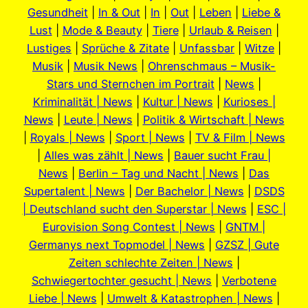
Gesundheit
|
In & Out
|
In
|
Out
|
Leben
|
Liebe &
Lust
|
Mode & Beauty
|
Tiere
|
Urlaub & Reisen
|
Lustiges
|
Sprüche & Zitate
|
Unfassbar
|
Witze
|
Musik
|
Musik News
|
Ohrenschmaus – Musik-
Stars und Sternchen im Portrait
|
News
|
Kriminalität | News
|
Kultur | News
|
Kurioses |
News
|
Leute | News
|
Politik & Wirtschaft | News
|
Royals | News
|
Sport | News
|
TV & Film | News
|
Alles was zählt | News
|
Bauer sucht Frau |
News
|
Berlin – Tag und Nacht | News
|
Das
Supertalent | News
|
Der Bachelor | News
|
DSDS
| Deutschland sucht den Superstar | News
|
ESC |
Eurovision Song Contest | News
|
GNTM |
Germanys next Topmodel | News
|
GZSZ | Gute
Zeiten schlechte Zeiten | News
|
Schwiegertochter gesucht | News
|
Verbotene
Liebe | News
|
Umwelt & Katastrophen | News
|