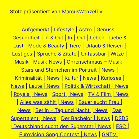
Stolz präsentiert von
MarcusWenzelTV
Aufgemerkt
|
Lifestyle
|
Astro
|
Genuss
|
Gesundheit
|
In & Out
|
In
|
Out
|
Leben
|
Liebe &
Lust
|
Mode & Beauty
|
Tiere
|
Urlaub & Reisen
|
Lustiges
|
Sprüche & Zitate
|
Unfassbar
|
Witze
|
Musik
|
Musik News
|
Ohrenschmaus – Musik-
Stars und Sternchen im Portrait
|
News
|
Kriminalität | News
|
Kultur | News
|
Kurioses |
News
|
Leute | News
|
Politik & Wirtschaft | News
|
Royals | News
|
Sport | News
|
TV & Film | News
|
Alles was zählt | News
|
Bauer sucht Frau |
News
|
Berlin – Tag und Nacht | News
|
Das
Supertalent | News
|
Der Bachelor | News
|
DSDS
| Deutschland sucht den Superstar | News
|
ESC |
Eurovision Song Contest | News
|
GNTM |