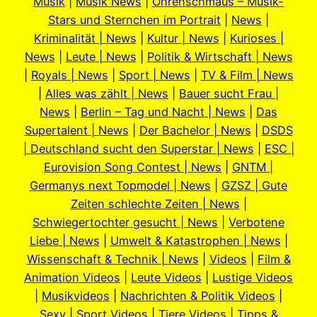
Musik
|
Musik News
|
Ohrenschmaus – Musik-
Stars und Sternchen im Portrait
|
News
|
Kriminalität | News
|
Kultur | News
|
Kurioses |
News
|
Leute | News
|
Politik & Wirtschaft | News
|
Royals | News
|
Sport | News
|
TV & Film | News
|
Alles was zählt | News
|
Bauer sucht Frau |
News
|
Berlin – Tag und Nacht | News
|
Das
Supertalent | News
|
Der Bachelor | News
|
DSDS
| Deutschland sucht den Superstar | News
|
ESC |
Eurovision Song Contest | News
|
GNTM |
Germanys next Topmodel | News
|
GZSZ | Gute
Zeiten schlechte Zeiten | News
|
Schwiegertochter gesucht | News
|
Verbotene
Liebe | News
|
Umwelt & Katastrophen | News
|
Wissenschaft & Technik | News
|
Videos
|
Film &
Animation Videos
|
Leute Videos
|
Lustige Videos
|
Musikvideos
|
Nachrichten & Politik Videos
|
Sexy
|
Sport Videos
|
Tiere Videos
|
Tipps &