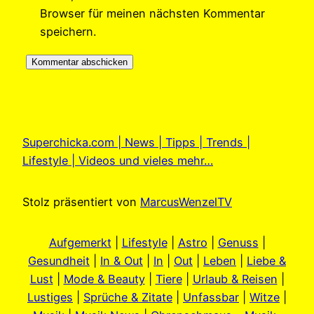
Browser für meinen nächsten Kommentar
speichern.
Superchicka.com | News | Tipps | Trends |
Lifestyle | Videos und vieles mehr…
Stolz präsentiert von
MarcusWenzelTV
Aufgemerkt
|
Lifestyle
|
Astro
|
Genuss
|
Gesundheit
|
In & Out
|
In
|
Out
|
Leben
|
Liebe &
Lust
|
Mode & Beauty
|
Tiere
|
Urlaub & Reisen
|
Lustiges
|
Sprüche & Zitate
|
Unfassbar
|
Witze
|