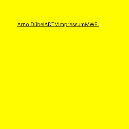
Arno Dübel
ADTV
Impressum
MWE.