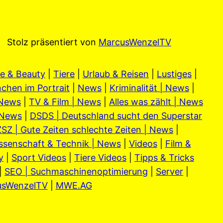
Stolz präsentiert von
MarcusWenzelTV
e & Beauty
|
Tiere
|
Urlaub & Reisen
|
Lustiges
|
chen im Portrait
|
News
|
Kriminalität | News
|
 News
|
TV & Film | News
|
Alles was zählt | News
 News
|
DSDS | Deutschland sucht den Superstar
SZ | Gute Zeiten schlechte Zeiten | News
|
ssenschaft & Technik | News
|
Videos
|
Film &
y
|
Sport Videos
|
Tiere Videos
|
Tipps & Tricks
|
SEO | Suchmaschinenoptimierung
|
Server
|
usWenzelTV
|
MWE.AG