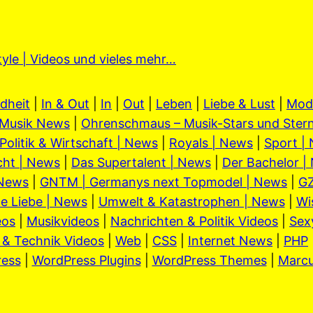
tyle | Videos und vieles mehr…
dheit
|
In & Out
|
In
|
Out
|
Leben
|
Liebe & Lust
|
Mod
Musik News
|
Ohrenschmaus – Musik-Stars und Stern
Politik & Wirtschaft | News
|
Royals | News
|
Sport |
cht | News
|
Das Supertalent | News
|
Der Bachelor |
 News
|
GNTM | Germanys next Topmodel | News
|
GZ
e Liebe | News
|
Umwelt & Katastrophen | News
|
Wi
eos
|
Musikvideos
|
Nachrichten & Politik Videos
|
Sex
 & Technik Videos
|
Web
|
CSS
|
Internet News
|
PHP
ess
|
WordPress Plugins
|
WordPress Themes
|
Marc