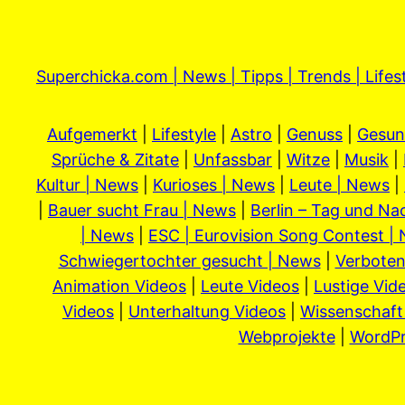
Superchicka.com | News | Tipps | Trends | Lifes
Aufgemerkt
|
Lifestyle
|
Astro
|
Genuss
|
Gesun
Sprüche & Zitate
|
Unfassbar
|
Witze
|
Musik
|
Kultur | News
|
Kurioses | News
|
Leute | News
|
|
Bauer sucht Frau | News
|
Berlin – Tag und Na
| News
|
ESC | Eurovision Song Contest |
Schwiegertochter gesucht | News
|
Verboten
Animation Videos
|
Leute Videos
|
Lustige Vid
Videos
|
Unterhaltung Videos
|
Wissenschaft
Webprojekte
|
WordPr