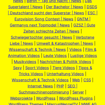
News
|
Berlin – Tag und Nacht | News
|
Das
Supertalent | News
|
Der Bachelor | News
|
DSDS
| Deutschland sucht den Superstar | News
|
ESC |
Eurovision Song Contest | News
|
GNTM |
Germanys next Topmodel | News
|
GZSZ | Gute
Zeiten schlechte Zeiten | News
|
Schwiegertochter gesucht | News
|
Verbotene
Liebe | News
|
Umwelt & Katastrophen | News
|
Wissenschaft & Technik | News
|
Videos
|
Film &
Animation Videos
|
Leute Videos
|
Lustige Videos
|
Musikvideos
|
Nachrichten & Politik Videos
|
Sexy
|
Sport Videos
|
Tiere Videos
|
Tipps &
Tricks Videos
|
Unterhaltung Videos
|
Wissenschaft & Technik Videos
|
Web
|
CSS
|
Internet News
|
PHP
|
SEO |
Suchmaschinenoptimierung
|
Server
|
Webprojekte
|
WordPress
|
WordPress Plugins
|
WordPress Themes
|
MarcusWenzelTV
|
MWE.AG