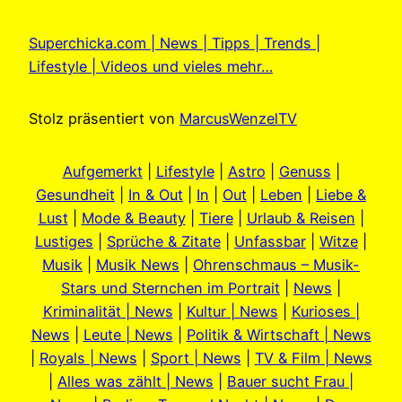
Superchicka.com | News | Tipps | Trends |
Lifestyle | Videos und vieles mehr…
Stolz präsentiert von
MarcusWenzelTV
Aufgemerkt
|
Lifestyle
|
Astro
|
Genuss
|
Gesundheit
|
In & Out
|
In
|
Out
|
Leben
|
Liebe &
Lust
|
Mode & Beauty
|
Tiere
|
Urlaub & Reisen
|
Lustiges
|
Sprüche & Zitate
|
Unfassbar
|
Witze
|
Musik
|
Musik News
|
Ohrenschmaus – Musik-
Stars und Sternchen im Portrait
|
News
|
Kriminalität | News
|
Kultur | News
|
Kurioses |
News
|
Leute | News
|
Politik & Wirtschaft | News
|
Royals | News
|
Sport | News
|
TV & Film | News
|
Alles was zählt | News
|
Bauer sucht Frau |