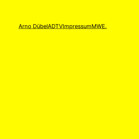
Arno Dübel
ADTV
Impressum
MWE.