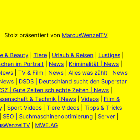
Stolz präsentiert von
MarcusWenzelTV
e & Beauty
|
Tiere
|
Urlaub & Reisen
|
Lustiges
|
chen im Portrait
|
News
|
Kriminalität | News
|
 News
|
TV & Film | News
|
Alles was zählt | News
 News
|
DSDS | Deutschland sucht den Superstar
SZ | Gute Zeiten schlechte Zeiten | News
|
ssenschaft & Technik | News
|
Videos
|
Film &
y
|
Sport Videos
|
Tiere Videos
|
Tipps & Tricks
|
SEO | Suchmaschinenoptimierung
|
Server
|
usWenzelTV
|
MWE.AG