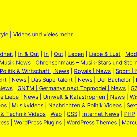
tyle | Videos und vieles mehr…
dheit
|
In & Out
|
In
|
Out
|
Leben
|
Liebe & Lust
|
Mod
Musik News
|
Ohrenschmaus – Musik-Stars und Stern
Politik & Wirtschaft | News
|
Royals | News
|
Sport |
cht | News
|
Das Supertalent | News
|
Der Bachelor |
 News
|
GNTM | Germanys next Topmodel | News
|
GZ
e Liebe | News
|
Umwelt & Katastrophen | News
|
Wi
eos
|
Musikvideos
|
Nachrichten & Politik Videos
|
Sex
 & Technik Videos
|
Web
|
CSS
|
Internet News
|
PHP
ess
|
WordPress Plugins
|
WordPress Themes
|
Marc