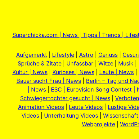
Superchicka.com | News | Tipps | Trends | Lifes
Aufgemerkt
|
Lifestyle
|
Astro
|
Genuss
|
Gesun
Sprüche & Zitate
|
Unfassbar
|
Witze
|
Musik
|
Kultur | News
|
Kurioses | News
|
Leute | News
|
|
Bauer sucht Frau | News
|
Berlin – Tag und Na
| News
|
ESC | Eurovision Song Contest |
Schwiegertochter gesucht | News
|
Verboten
Animation Videos
|
Leute Videos
|
Lustige Vid
Videos
|
Unterhaltung Videos
|
Wissenschaft
Webprojekte
|
WordPr