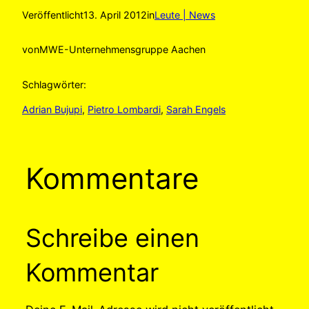
Veröffentlicht
13. April 2012
in
Leute | News
von
MWE-Unternehmensgruppe Aachen
Schlagwörter:
Adrian Bujupi
, 
Pietro Lombardi
, 
Sarah Engels
Kommentare
Schreibe einen
Kommentar