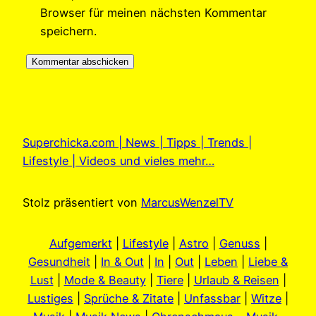
Browser für meinen nächsten Kommentar
speichern.
Superchicka.com | News | Tipps | Trends |
Lifestyle | Videos und vieles mehr…
Stolz präsentiert von
MarcusWenzelTV
Aufgemerkt
|
Lifestyle
|
Astro
|
Genuss
|
Gesundheit
|
In & Out
|
In
|
Out
|
Leben
|
Liebe &
Lust
|
Mode & Beauty
|
Tiere
|
Urlaub & Reisen
|
Lustiges
|
Sprüche & Zitate
|
Unfassbar
|
Witze
|