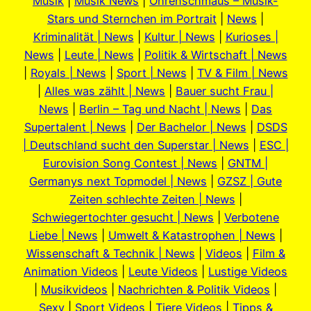
Musik
|
Musik News
|
Ohrenschmaus – Musik-
Stars und Sternchen im Portrait
|
News
|
Kriminalität | News
|
Kultur | News
|
Kurioses |
News
|
Leute | News
|
Politik & Wirtschaft | News
|
Royals | News
|
Sport | News
|
TV & Film | News
|
Alles was zählt | News
|
Bauer sucht Frau |
News
|
Berlin – Tag und Nacht | News
|
Das
Supertalent | News
|
Der Bachelor | News
|
DSDS
| Deutschland sucht den Superstar | News
|
ESC |
Eurovision Song Contest | News
|
GNTM |
Germanys next Topmodel | News
|
GZSZ | Gute
Zeiten schlechte Zeiten | News
|
Schwiegertochter gesucht | News
|
Verbotene
Liebe | News
|
Umwelt & Katastrophen | News
|
Wissenschaft & Technik | News
|
Videos
|
Film &
Animation Videos
|
Leute Videos
|
Lustige Videos
|
Musikvideos
|
Nachrichten & Politik Videos
|
Sexy
|
Sport Videos
|
Tiere Videos
|
Tipps &