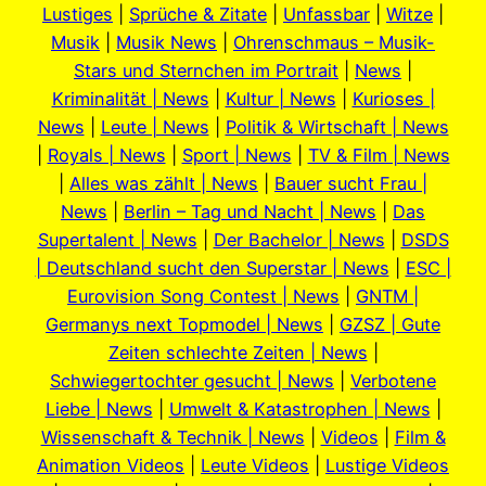
Lustiges
|
Sprüche & Zitate
|
Unfassbar
|
Witze
|
Musik
|
Musik News
|
Ohrenschmaus – Musik-
Stars und Sternchen im Portrait
|
News
|
Kriminalität | News
|
Kultur | News
|
Kurioses |
News
|
Leute | News
|
Politik & Wirtschaft | News
|
Royals | News
|
Sport | News
|
TV & Film | News
|
Alles was zählt | News
|
Bauer sucht Frau |
News
|
Berlin – Tag und Nacht | News
|
Das
Supertalent | News
|
Der Bachelor | News
|
DSDS
| Deutschland sucht den Superstar | News
|
ESC |
Eurovision Song Contest | News
|
GNTM |
Germanys next Topmodel | News
|
GZSZ | Gute
Zeiten schlechte Zeiten | News
|
Schwiegertochter gesucht | News
|
Verbotene
Liebe | News
|
Umwelt & Katastrophen | News
|
Wissenschaft & Technik | News
|
Videos
|
Film &
Animation Videos
|
Leute Videos
|
Lustige Videos