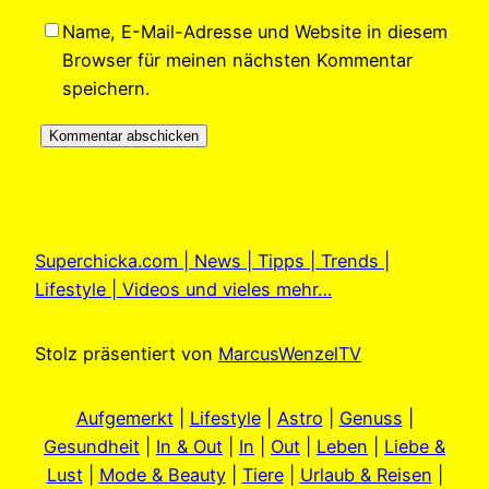
Name, E-Mail-Adresse und Website in diesem
Browser für meinen nächsten Kommentar
speichern.
Superchicka.com | News | Tipps | Trends |
Lifestyle | Videos und vieles mehr…
Stolz präsentiert von
MarcusWenzelTV
Aufgemerkt
|
Lifestyle
|
Astro
|
Genuss
|
Gesundheit
|
In & Out
|
In
|
Out
|
Leben
|
Liebe &
Lust
|
Mode & Beauty
|
Tiere
|
Urlaub & Reisen
|