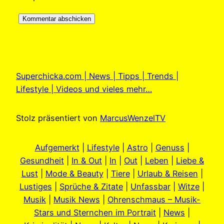
Superchicka.com | News | Tipps | Trends |
Lifestyle | Videos und vieles mehr…
Stolz präsentiert von
MarcusWenzelTV
Aufgemerkt
|
Lifestyle
|
Astro
|
Genuss
|
Gesundheit
|
In & Out
|
In
|
Out
|
Leben
|
Liebe &
Lust
|
Mode & Beauty
|
Tiere
|
Urlaub & Reisen
|
Lustiges
|
Sprüche & Zitate
|
Unfassbar
|
Witze
|
Musik
|
Musik News
|
Ohrenschmaus – Musik-
Stars und Sternchen im Portrait
|
News
|