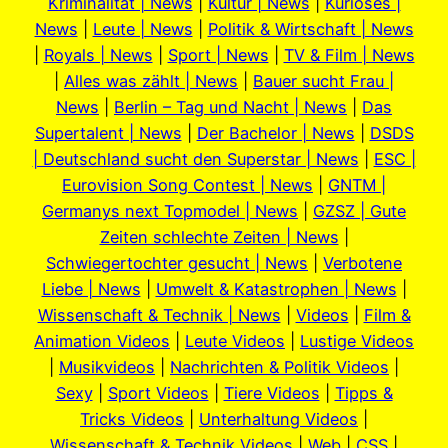
Kriminalität | News
|
Kultur | News
|
Kurioses |
News
|
Leute | News
|
Politik & Wirtschaft | News
|
Royals | News
|
Sport | News
|
TV & Film | News
|
Alles was zählt | News
|
Bauer sucht Frau |
News
|
Berlin – Tag und Nacht | News
|
Das
Supertalent | News
|
Der Bachelor | News
|
DSDS
| Deutschland sucht den Superstar | News
|
ESC |
Eurovision Song Contest | News
|
GNTM |
Germanys next Topmodel | News
|
GZSZ | Gute
Zeiten schlechte Zeiten | News
|
Schwiegertochter gesucht | News
|
Verbotene
Liebe | News
|
Umwelt & Katastrophen | News
|
Wissenschaft & Technik | News
|
Videos
|
Film &
Animation Videos
|
Leute Videos
|
Lustige Videos
|
Musikvideos
|
Nachrichten & Politik Videos
|
Sexy
|
Sport Videos
|
Tiere Videos
|
Tipps &
Tricks Videos
|
Unterhaltung Videos
|
Wissenschaft & Technik Videos
|
Web
|
CSS
|