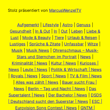
Stolz präsentiert von
MarcusWenzelTV
Aufgemerkt
|
Lifestyle
|
Astro
|
Genuss
|
Gesundheit
|
In & Out
|
In
|
Out
|
Leben
|
Liebe &
Lust
|
Mode & Beauty
|
Tiere
|
Urlaub & Reisen
|
Lustiges
|
Sprüche & Zitate
|
Unfassbar
|
Witze
|
Musik
|
Musik News
|
Ohrenschmaus – Musik-
Stars und Sternchen im Portrait
|
News
|
Kriminalität | News
|
Kultur | News
|
Kurioses |
News
|
Leute | News
|
Politik & Wirtschaft | News
|
Royals | News
|
Sport | News
|
TV & Film | News
|
Alles was zählt | News
|
Bauer sucht Frau |
News
|
Berlin – Tag und Nacht | News
|
Das
Supertalent | News
|
Der Bachelor | News
|
DSDS
| Deutschland sucht den Superstar | News
|
ESC |
Eurovision Song Contest | News
|
GNTM |