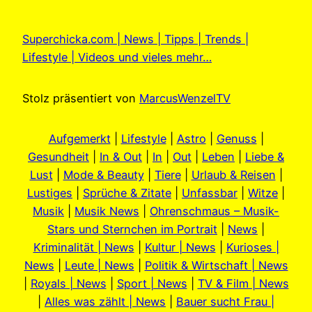
Superchicka.com | News | Tipps | Trends |
Lifestyle | Videos und vieles mehr…
Stolz präsentiert von
MarcusWenzelTV
Aufgemerkt
|
Lifestyle
|
Astro
|
Genuss
|
Gesundheit
|
In & Out
|
In
|
Out
|
Leben
|
Liebe &
Lust
|
Mode & Beauty
|
Tiere
|
Urlaub & Reisen
|
Lustiges
|
Sprüche & Zitate
|
Unfassbar
|
Witze
|
Musik
|
Musik News
|
Ohrenschmaus – Musik-
Stars und Sternchen im Portrait
|
News
|
Kriminalität | News
|
Kultur | News
|
Kurioses |
News
|
Leute | News
|
Politik & Wirtschaft | News
|
Royals | News
|
Sport | News
|
TV & Film | News
|
Alles was zählt | News
|
Bauer sucht Frau |