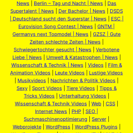
News
|
Berlin – Tag und Nacht | News
|
Das
Supertalent | News
|
Der Bachelor | News
|
DSDS
| Deutschland sucht den Superstar | News
|
ESC |
Eurovision Song Contest | News
|
GNTM |
Germanys next Topmodel | News
|
GZSZ | Gute
Zeiten schlechte Zeiten | News
|
Schwiegertochter gesucht | News
|
Verbotene
Liebe | News
|
Umwelt & Katastrophen | News
|
Wissenschaft & Technik | News
|
Videos
|
Film &
Animation Videos
|
Leute Videos
|
Lustige Videos
|
Musikvideos
|
Nachrichten & Politik Videos
|
Sexy
|
Sport Videos
|
Tiere Videos
|
Tipps &
Tricks Videos
|
Unterhaltung Videos
|
Wissenschaft & Technik Videos
|
Web
|
CSS
|
Internet News
|
PHP
|
SEO |
Suchmaschinenoptimierung
|
Server
|
Webprojekte
|
WordPress
|
WordPress Plugins
|