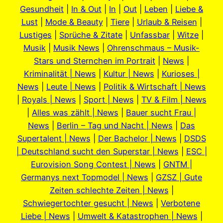
Gesundheit
|
In & Out
|
In
|
Out
|
Leben
|
Liebe &
Lust
|
Mode & Beauty
|
Tiere
|
Urlaub & Reisen
|
Lustiges
|
Sprüche & Zitate
|
Unfassbar
|
Witze
|
Musik
|
Musik News
|
Ohrenschmaus – Musik-
Stars und Sternchen im Portrait
|
News
|
Kriminalität | News
|
Kultur | News
|
Kurioses |
News
|
Leute | News
|
Politik & Wirtschaft | News
|
Royals | News
|
Sport | News
|
TV & Film | News
|
Alles was zählt | News
|
Bauer sucht Frau |
News
|
Berlin – Tag und Nacht | News
|
Das
Supertalent | News
|
Der Bachelor | News
|
DSDS
| Deutschland sucht den Superstar | News
|
ESC |
Eurovision Song Contest | News
|
GNTM |
Germanys next Topmodel | News
|
GZSZ | Gute
Zeiten schlechte Zeiten | News
|
Schwiegertochter gesucht | News
|
Verbotene
Liebe | News
|
Umwelt & Katastrophen | News
|