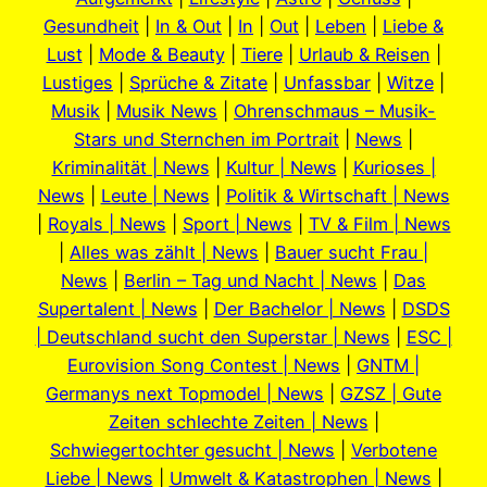
Gesundheit
|
In & Out
|
In
|
Out
|
Leben
|
Liebe &
Lust
|
Mode & Beauty
|
Tiere
|
Urlaub & Reisen
|
Lustiges
|
Sprüche & Zitate
|
Unfassbar
|
Witze
|
Musik
|
Musik News
|
Ohrenschmaus – Musik-
Stars und Sternchen im Portrait
|
News
|
Kriminalität | News
|
Kultur | News
|
Kurioses |
News
|
Leute | News
|
Politik & Wirtschaft | News
|
Royals | News
|
Sport | News
|
TV & Film | News
|
Alles was zählt | News
|
Bauer sucht Frau |
News
|
Berlin – Tag und Nacht | News
|
Das
Supertalent | News
|
Der Bachelor | News
|
DSDS
| Deutschland sucht den Superstar | News
|
ESC |
Eurovision Song Contest | News
|
GNTM |
Germanys next Topmodel | News
|
GZSZ | Gute
Zeiten schlechte Zeiten | News
|
Schwiegertochter gesucht | News
|
Verbotene
Liebe | News
|
Umwelt & Katastrophen | News
|