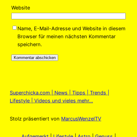
Website
Name, E-Mail-Adresse und Website in diesem
Browser für meinen nächsten Kommentar
speichern.
Superchicka.com | News | Tipps | Trends |
Lifestyle | Videos und vieles mehr…
Stolz präsentiert von
MarcusWenzelTV
Aufgemerkt
|
Lifestyle
|
Astro
|
Genuss
|