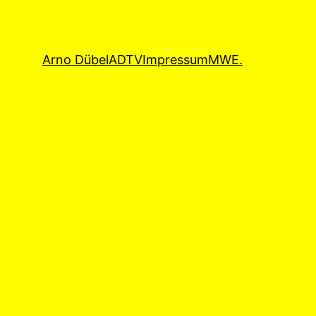
Arno Dübel
ADTV
Impressum
MWE.