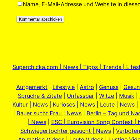
Name, E-Mail-Adresse und Website in dies
Superchicka.com | News | Tipps | Trends | Lifes
Aufgemerkt
|
Lifestyle
|
Astro
|
Genuss
|
Gesun
Sprüche & Zitate
|
Unfassbar
|
Witze
|
Musik
|
Kultur | News
|
Kurioses | News
|
Leute | News
|
|
Bauer sucht Frau | News
|
Berlin – Tag und Na
| News
|
ESC | Eurovision Song Contest |
Schwiegertochter gesucht | News
|
Verboten
Animation Videos
|
Leute Videos
|
Lustige Vid