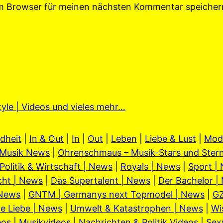
em Browser für meinen nächsten Kommentar speicher
tyle | Videos und vieles mehr…
dheit
|
In & Out
|
In
|
Out
|
Leben
|
Liebe & Lust
|
Mod
Musik News
|
Ohrenschmaus – Musik-Stars und Stern
Politik & Wirtschaft | News
|
Royals | News
|
Sport |
cht | News
|
Das Supertalent | News
|
Der Bachelor |
 News
|
GNTM | Germanys next Topmodel | News
|
GZ
e Liebe | News
|
Umwelt & Katastrophen | News
|
Wi
eos
|
Musikvideos
|
Nachrichten & Politik Videos
|
Sex