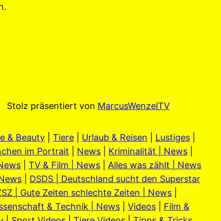
n.
Stolz präsentiert von
MarcusWenzelTV
e & Beauty
|
Tiere
|
Urlaub & Reisen
|
Lustiges
|
chen im Portrait
|
News
|
Kriminalität | News
|
 News
|
TV & Film | News
|
Alles was zählt | News
 News
|
DSDS | Deutschland sucht den Superstar
SZ | Gute Zeiten schlechte Zeiten | News
|
ssenschaft & Technik | News
|
Videos
|
Film &
y
|
Sport Videos
|
Tiere Videos
|
Tipps & Tricks