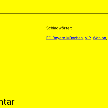
Schlagwörter:
FC Bayern München
, 
VIP
, 
Wahiba
,
ntar