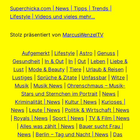
Superchicka.com | News | Tipps | Trends |
Lifestyle | Videos und vieles mehr…
Stolz präsentiert von
MarcusWenzelTV
Aufgemerkt
|
Lifestyle
|
Astro
|
Genuss
|
Gesundheit
|
In & Out
|
In
|
Out
|
Leben
|
Liebe &
Lust
|
Mode & Beauty
|
Tiere
|
Urlaub & Reisen
|
Lustiges
|
Sprüche & Zitate
|
Unfassbar
|
Witze
|
Musik
|
Musik News
|
Ohrenschmaus – Musik-
Stars und Sternchen im Portrait
|
News
|
Kriminalität | News
|
Kultur | News
|
Kurioses |
News
|
Leute | News
|
Politik & Wirtschaft | News
|
Royals | News
|
Sport | News
|
TV & Film | News
|
Alles was zählt | News
|
Bauer sucht Frau |
News
|
Berlin – Tag und Nacht | News
|
Das