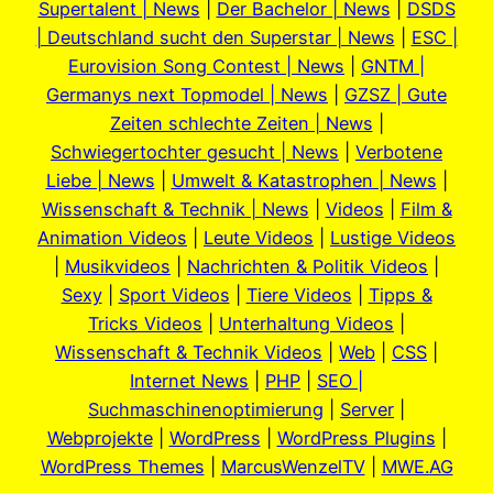
Supertalent | News
|
Der Bachelor | News
|
DSDS
| Deutschland sucht den Superstar | News
|
ESC |
Eurovision Song Contest | News
|
GNTM |
Germanys next Topmodel | News
|
GZSZ | Gute
Zeiten schlechte Zeiten | News
|
Schwiegertochter gesucht | News
|
Verbotene
Liebe | News
|
Umwelt & Katastrophen | News
|
Wissenschaft & Technik | News
|
Videos
|
Film &
Animation Videos
|
Leute Videos
|
Lustige Videos
|
Musikvideos
|
Nachrichten & Politik Videos
|
Sexy
|
Sport Videos
|
Tiere Videos
|
Tipps &
Tricks Videos
|
Unterhaltung Videos
|
Wissenschaft & Technik Videos
|
Web
|
CSS
|
Internet News
|
PHP
|
SEO |
Suchmaschinenoptimierung
|
Server
|
Webprojekte
|
WordPress
|
WordPress Plugins
|
WordPress Themes
|
MarcusWenzelTV
|
MWE.AG