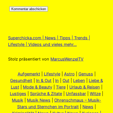
Superchicka.com | News | Tipps | Trends |
Lifestyle | Videos und vieles mehr…
Stolz präsentiert von
MarcusWenzelTV
Aufgemerkt
|
Lifestyle
|
Astro
|
Genuss
|
Gesundheit
|
In & Out
|
In
|
Out
|
Leben
|
Liebe &
Lust
|
Mode & Beauty
|
Tiere
|
Urlaub & Reisen
|
Lustiges
|
Sprüche & Zitate
|
Unfassbar
|
Witze
|
Musik
|
Musik News
|
Ohrenschmaus – Musik-
Stars und Sternchen im Portrait
|
News
|