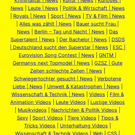
Kriminalität | News
|
Kultur | News
|
Kurioses |
News
|
Leute | News
|
Politik & Wirtschaft | News
|
Royals | News
|
Sport | News
|
TV & Film | News
|
Alles was zählt | News
|
Bauer sucht Frau |
News
|
Berlin – Tag und Nacht | News
|
Das
Supertalent | News
|
Der Bachelor | News
|
DSDS
| Deutschland sucht den Superstar | News
|
ESC |
Eurovision Song Contest | News
|
GNTM |
Germanys next Topmodel | News
|
GZSZ | Gute
Zeiten schlechte Zeiten | News
|
Schwiegertochter gesucht | News
|
Verbotene
Liebe | News
|
Umwelt & Katastrophen | News
|
Wissenschaft & Technik | News
|
Videos
|
Film &
Animation Videos
|
Leute Videos
|
Lustige Videos
|
Musikvideos
|
Nachrichten & Politik Videos
|
Sexy
|
Sport Videos
|
Tiere Videos
|
Tipps &
Tricks Videos
|
Unterhaltung Videos
|
Wissenschaft & Technik Videos
|
Web
|
CSS
|