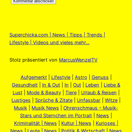
Superchicka.com | News | Tipps | Trends |
Lifestyle | Videos und vieles mehr…
Stolz präsentiert von
MarcusWenzelTV
Aufgemerkt
|
Lifestyle
|
Astro
|
Genuss
|
Gesundheit
|
In & Out
|
In
|
Out
|
Leben
|
Liebe &
Lust
|
Mode & Beauty
|
Tiere
|
Urlaub & Reisen
|
Lustiges
|
Sprüche & Zitate
|
Unfassbar
|
Witze
|
Musik
|
Musik News
|
Ohrenschmaus – Musik-
Stars und Sternchen im Portrait
|
News
|
Kriminalität | News
|
Kultur | News
|
Kurioses |
News
|
Leute | News
|
Politik & Wirtschaft | News