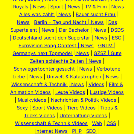
|
Royals | News
|
Sport | News
|
TV & Film | News
|
Alles was zählt | News
|
Bauer sucht Frau |
News
|
Berlin – Tag und Nacht | News
|
Das
Supertalent | News
|
Der Bachelor | News
|
DSDS
| Deutschland sucht den Superstar | News
|
ESC |
Eurovision Song Contest | News
|
GNTM |
Germanys next Topmodel | News
|
GZSZ | Gute
Zeiten schlechte Zeiten | News
|
Schwiegertochter gesucht | News
|
Verbotene
Liebe | News
|
Umwelt & Katastrophen | News
|
Wissenschaft & Technik | News
|
Videos
|
Film &
Animation Videos
|
Leute Videos
|
Lustige Videos
|
Musikvideos
|
Nachrichten & Politik Videos
|
Sexy
|
Sport Videos
|
Tiere Videos
|
Tipps &
Tricks Videos
|
Unterhaltung Videos
|
Wissenschaft & Technik Videos
|
Web
|
CSS
|
Internet News
|
PHP
|
SEO |