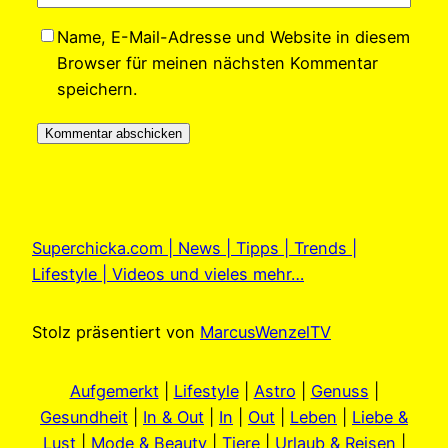
Name, E-Mail-Adresse und Website in diesem
Browser für meinen nächsten Kommentar
speichern.
Superchicka.com | News | Tipps | Trends |
Lifestyle | Videos und vieles mehr…
Stolz präsentiert von
MarcusWenzelTV
Aufgemerkt
|
Lifestyle
|
Astro
|
Genuss
|
Gesundheit
|
In & Out
|
In
|
Out
|
Leben
|
Liebe &
Lust
|
Mode & Beauty
|
Tiere
|
Urlaub & Reisen
|