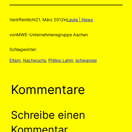
Veröffentlicht
21. März 2012
in
Leute | News
von
MWE-Unternehmensgruppe Aachen
Schlagwörter:
Eltern
, 
Nachwuchs
, 
Philipp Lahm
, 
schwanger
Kommentare
Schreibe einen
Kommentar