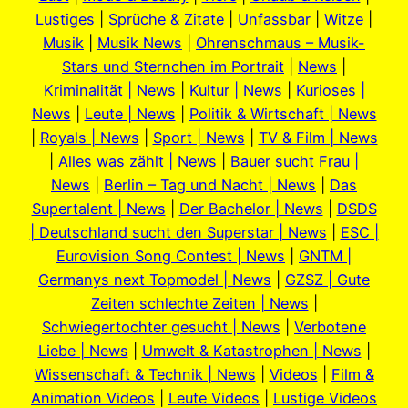
Lustiges
|
Sprüche & Zitate
|
Unfassbar
|
Witze
|
Musik
|
Musik News
|
Ohrenschmaus – Musik-
Stars und Sternchen im Portrait
|
News
|
Kriminalität | News
|
Kultur | News
|
Kurioses |
News
|
Leute | News
|
Politik & Wirtschaft | News
|
Royals | News
|
Sport | News
|
TV & Film | News
|
Alles was zählt | News
|
Bauer sucht Frau |
News
|
Berlin – Tag und Nacht | News
|
Das
Supertalent | News
|
Der Bachelor | News
|
DSDS
| Deutschland sucht den Superstar | News
|
ESC |
Eurovision Song Contest | News
|
GNTM |
Germanys next Topmodel | News
|
GZSZ | Gute
Zeiten schlechte Zeiten | News
|
Schwiegertochter gesucht | News
|
Verbotene
Liebe | News
|
Umwelt & Katastrophen | News
|
Wissenschaft & Technik | News
|
Videos
|
Film &
Animation Videos
|
Leute Videos
|
Lustige Videos