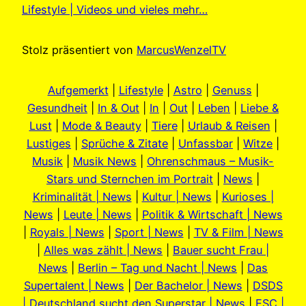
Lifestyle | Videos und vieles mehr…
Stolz präsentiert von
MarcusWenzelTV
Aufgemerkt
|
Lifestyle
|
Astro
|
Genuss
|
Gesundheit
|
In & Out
|
In
|
Out
|
Leben
|
Liebe &
Lust
|
Mode & Beauty
|
Tiere
|
Urlaub & Reisen
|
Lustiges
|
Sprüche & Zitate
|
Unfassbar
|
Witze
|
Musik
|
Musik News
|
Ohrenschmaus – Musik-
Stars und Sternchen im Portrait
|
News
|
Kriminalität | News
|
Kultur | News
|
Kurioses |
News
|
Leute | News
|
Politik & Wirtschaft | News
|
Royals | News
|
Sport | News
|
TV & Film | News
|
Alles was zählt | News
|
Bauer sucht Frau |
News
|
Berlin – Tag und Nacht | News
|
Das
Supertalent | News
|
Der Bachelor | News
|
DSDS
| Deutschland sucht den Superstar | News
|
ESC |