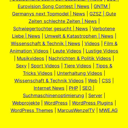
Eurovision Song Contest | News
|
GNTM |
Germanys next Topmodel | News
|
GZSZ | Gute
Zeiten schlechte Zeiten | News
|
Schwiegertochter gesucht | News
|
Verbotene
Liebe | News
|
Umwelt & Katastrophen | News
|
Wissenschaft & Technik | News
|
Videos
|
Film &
Animation Videos
|
Leute Videos
|
Lustige Videos
|
Musikvideos
|
Nachrichten & Politik Videos
|
Sexy
|
Sport Videos
|
Tiere Videos
|
Tipps &
Tricks Videos
|
Unterhaltung Videos
|
Wissenschaft & Technik Videos
|
Web
|
CSS
|
Internet News
|
PHP
|
SEO |
Suchmaschinenoptimierung
|
Server
|
Webprojekte
|
WordPress
|
WordPress Plugins
|
WordPress Themes
|
MarcusWenzelTV
|
MWE.AG