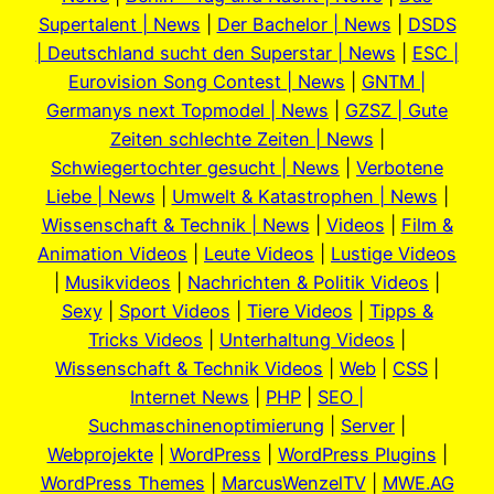
Supertalent | News
|
Der Bachelor | News
|
DSDS
| Deutschland sucht den Superstar | News
|
ESC |
Eurovision Song Contest | News
|
GNTM |
Germanys next Topmodel | News
|
GZSZ | Gute
Zeiten schlechte Zeiten | News
|
Schwiegertochter gesucht | News
|
Verbotene
Liebe | News
|
Umwelt & Katastrophen | News
|
Wissenschaft & Technik | News
|
Videos
|
Film &
Animation Videos
|
Leute Videos
|
Lustige Videos
|
Musikvideos
|
Nachrichten & Politik Videos
|
Sexy
|
Sport Videos
|
Tiere Videos
|
Tipps &
Tricks Videos
|
Unterhaltung Videos
|
Wissenschaft & Technik Videos
|
Web
|
CSS
|
Internet News
|
PHP
|
SEO |
Suchmaschinenoptimierung
|
Server
|
Webprojekte
|
WordPress
|
WordPress Plugins
|
WordPress Themes
|
MarcusWenzelTV
|
MWE.AG