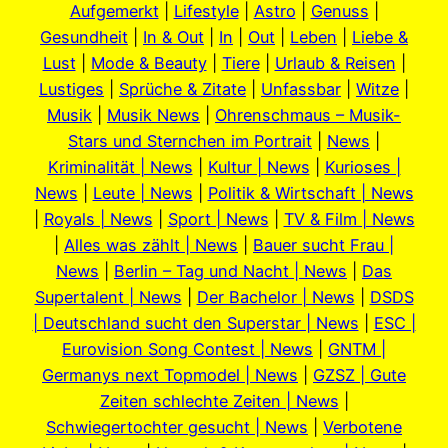
Aufgemerkt
|
Lifestyle
|
Astro
|
Genuss
|
Gesundheit
|
In & Out
|
In
|
Out
|
Leben
|
Liebe &
Lust
|
Mode & Beauty
|
Tiere
|
Urlaub & Reisen
|
Lustiges
|
Sprüche & Zitate
|
Unfassbar
|
Witze
|
Musik
|
Musik News
|
Ohrenschmaus – Musik-
Stars und Sternchen im Portrait
|
News
|
Kriminalität | News
|
Kultur | News
|
Kurioses |
News
|
Leute | News
|
Politik & Wirtschaft | News
|
Royals | News
|
Sport | News
|
TV & Film | News
|
Alles was zählt | News
|
Bauer sucht Frau |
News
|
Berlin – Tag und Nacht | News
|
Das
Supertalent | News
|
Der Bachelor | News
|
DSDS
| Deutschland sucht den Superstar | News
|
ESC |
Eurovision Song Contest | News
|
GNTM |
Germanys next Topmodel | News
|
GZSZ | Gute
Zeiten schlechte Zeiten | News
|
Schwiegertochter gesucht | News
|
Verbotene