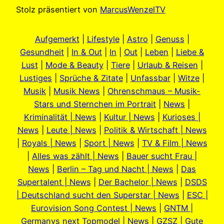
Stolz präsentiert von
MarcusWenzelTV
Aufgemerkt
|
Lifestyle
|
Astro
|
Genuss
|
Gesundheit
|
In & Out
|
In
|
Out
|
Leben
|
Liebe &
Lust
|
Mode & Beauty
|
Tiere
|
Urlaub & Reisen
|
Lustiges
|
Sprüche & Zitate
|
Unfassbar
|
Witze
|
Musik
|
Musik News
|
Ohrenschmaus – Musik-
Stars und Sternchen im Portrait
|
News
|
Kriminalität | News
|
Kultur | News
|
Kurioses |
News
|
Leute | News
|
Politik & Wirtschaft | News
|
Royals | News
|
Sport | News
|
TV & Film | News
|
Alles was zählt | News
|
Bauer sucht Frau |
News
|
Berlin – Tag und Nacht | News
|
Das
Supertalent | News
|
Der Bachelor | News
|
DSDS
| Deutschland sucht den Superstar | News
|
ESC |
Eurovision Song Contest | News
|
GNTM |
Germanys next Topmodel | News
|
GZSZ | Gute