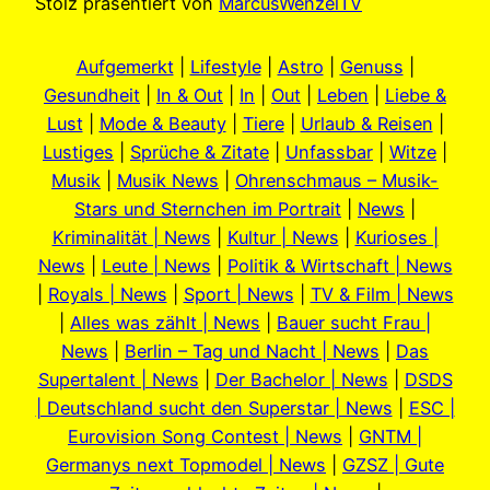
Stolz präsentiert von
MarcusWenzelTV
Aufgemerkt
|
Lifestyle
|
Astro
|
Genuss
|
Gesundheit
|
In & Out
|
In
|
Out
|
Leben
|
Liebe &
Lust
|
Mode & Beauty
|
Tiere
|
Urlaub & Reisen
|
Lustiges
|
Sprüche & Zitate
|
Unfassbar
|
Witze
|
Musik
|
Musik News
|
Ohrenschmaus – Musik-
Stars und Sternchen im Portrait
|
News
|
Kriminalität | News
|
Kultur | News
|
Kurioses |
News
|
Leute | News
|
Politik & Wirtschaft | News
|
Royals | News
|
Sport | News
|
TV & Film | News
|
Alles was zählt | News
|
Bauer sucht Frau |
News
|
Berlin – Tag und Nacht | News
|
Das
Supertalent | News
|
Der Bachelor | News
|
DSDS
| Deutschland sucht den Superstar | News
|
ESC |
Eurovision Song Contest | News
|
GNTM |
Germanys next Topmodel | News
|
GZSZ | Gute