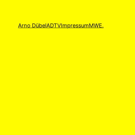
Arno Dübel
ADTV
Impressum
MWE.