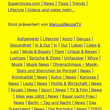
Superchicka.com | News | Tipps | Trends |
Lifestyle | Videos und vieles mehr…
Stolz präsentiert von
MarcusWenzelTV
Aufgemerkt
|
Lifestyle
|
Astro
|
Genuss
|
Gesundheit
|
In & Out
|
In
|
Out
|
Leben
|
Liebe &
Lust
|
Mode & Beauty
|
Tiere
|
Urlaub & Reisen
|
Lustiges
|
Sprüche & Zitate
|
Unfassbar
|
Witze
|
Musik
|
Musik News
|
Ohrenschmaus – Musik-
Stars und Sternchen im Portrait
|
News
|
Kriminalität | News
|
Kultur | News
|
Kurioses |
News
|
Leute | News
|
Politik & Wirtschaft | News
|
Royals | News
|
Sport | News
|
TV & Film | News
|
Alles was zählt | News
|
Bauer sucht Frau |
News
|
Berlin – Tag und Nacht | News
|
Das
Supertalent | News
|
Der Bachelor | News
|
DSDS