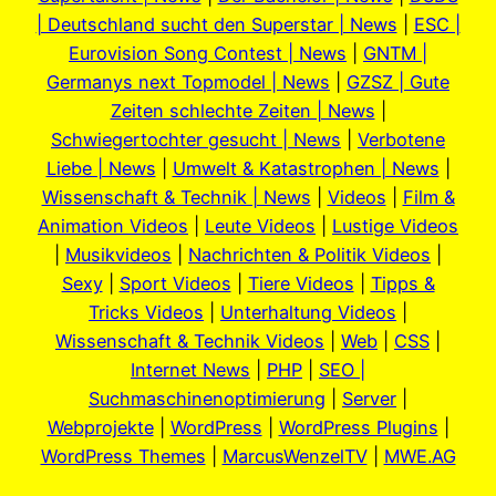
| Deutschland sucht den Superstar | News
|
ESC |
Eurovision Song Contest | News
|
GNTM |
Germanys next Topmodel | News
|
GZSZ | Gute
Zeiten schlechte Zeiten | News
|
Schwiegertochter gesucht | News
|
Verbotene
Liebe | News
|
Umwelt & Katastrophen | News
|
Wissenschaft & Technik | News
|
Videos
|
Film &
Animation Videos
|
Leute Videos
|
Lustige Videos
|
Musikvideos
|
Nachrichten & Politik Videos
|
Sexy
|
Sport Videos
|
Tiere Videos
|
Tipps &
Tricks Videos
|
Unterhaltung Videos
|
Wissenschaft & Technik Videos
|
Web
|
CSS
|
Internet News
|
PHP
|
SEO |
Suchmaschinenoptimierung
|
Server
|
Webprojekte
|
WordPress
|
WordPress Plugins
|
WordPress Themes
|
MarcusWenzelTV
|
MWE.AG