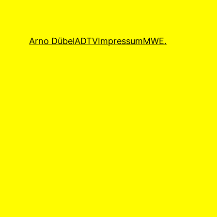
Arno Dübel
ADTV
Impressum
MWE.