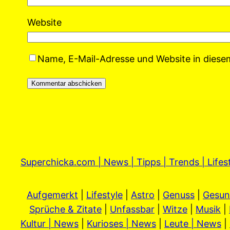
Website
Name, E-Mail-Adresse und Website in dies
Superchicka.com | News | Tipps | Trends | Lifes
Aufgemerkt
|
Lifestyle
|
Astro
|
Genuss
|
Gesun
Sprüche & Zitate
|
Unfassbar
|
Witze
|
Musik
|
Kultur | News
|
Kurioses | News
|
Leute | News
|