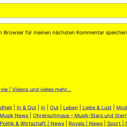
em Browser für meinen nächsten Kommentar speicher
tyle | Videos und vieles mehr…
dheit
|
In & Out
|
In
|
Out
|
Leben
|
Liebe & Lust
|
Mod
Musik News
|
Ohrenschmaus – Musik-Stars und Stern
Politik & Wirtschaft | News
|
Royals | News
|
Sport |