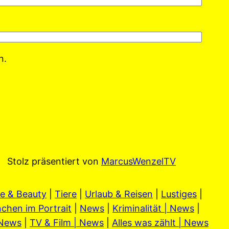
n.
Stolz präsentiert von
MarcusWenzelTV
e & Beauty
|
Tiere
|
Urlaub & Reisen
|
Lustiges
|
chen im Portrait
|
News
|
Kriminalität | News
|
 News
|
TV & Film | News
|
Alles was zählt | News