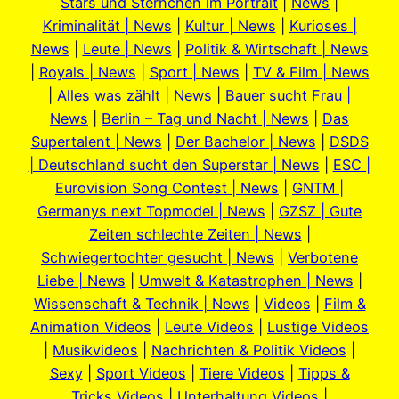
Stars und Sternchen im Portrait
|
News
|
Kriminalität | News
|
Kultur | News
|
Kurioses |
News
|
Leute | News
|
Politik & Wirtschaft | News
|
Royals | News
|
Sport | News
|
TV & Film | News
|
Alles was zählt | News
|
Bauer sucht Frau |
News
|
Berlin – Tag und Nacht | News
|
Das
Supertalent | News
|
Der Bachelor | News
|
DSDS
| Deutschland sucht den Superstar | News
|
ESC |
Eurovision Song Contest | News
|
GNTM |
Germanys next Topmodel | News
|
GZSZ | Gute
Zeiten schlechte Zeiten | News
|
Schwiegertochter gesucht | News
|
Verbotene
Liebe | News
|
Umwelt & Katastrophen | News
|
Wissenschaft & Technik | News
|
Videos
|
Film &
Animation Videos
|
Leute Videos
|
Lustige Videos
|
Musikvideos
|
Nachrichten & Politik Videos
|
Sexy
|
Sport Videos
|
Tiere Videos
|
Tipps &
Tricks Videos
|
Unterhaltung Videos
|