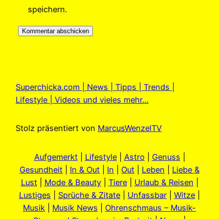
speichern.
Superchicka.com | News | Tipps | Trends |
Lifestyle | Videos und vieles mehr…
Stolz präsentiert von
MarcusWenzelTV
Aufgemerkt
|
Lifestyle
|
Astro
|
Genuss
|
Gesundheit
|
In & Out
|
In
|
Out
|
Leben
|
Liebe &
Lust
|
Mode & Beauty
|
Tiere
|
Urlaub & Reisen
|
Lustiges
|
Sprüche & Zitate
|
Unfassbar
|
Witze
|
Musik
|
Musik News
|
Ohrenschmaus – Musik-