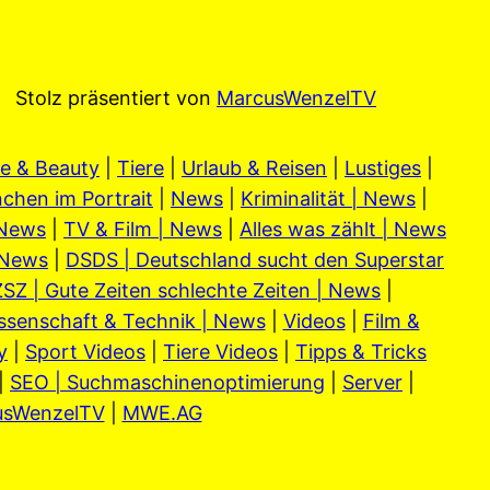
Stolz präsentiert von
MarcusWenzelTV
e & Beauty
|
Tiere
|
Urlaub & Reisen
|
Lustiges
|
chen im Portrait
|
News
|
Kriminalität | News
|
 News
|
TV & Film | News
|
Alles was zählt | News
 News
|
DSDS | Deutschland sucht den Superstar
SZ | Gute Zeiten schlechte Zeiten | News
|
ssenschaft & Technik | News
|
Videos
|
Film &
y
|
Sport Videos
|
Tiere Videos
|
Tipps & Tricks
|
SEO | Suchmaschinenoptimierung
|
Server
|
usWenzelTV
|
MWE.AG