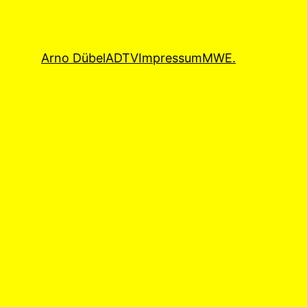
Arno Dübel
ADTV
Impressum
MWE.