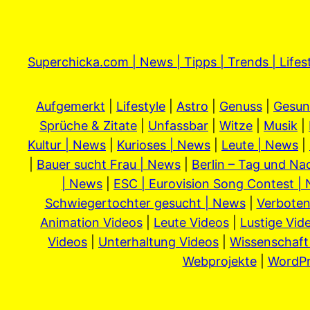
Superchicka.com | News | Tipps | Trends | Lifes
Aufgemerkt
|
Lifestyle
|
Astro
|
Genuss
|
Gesun
Sprüche & Zitate
|
Unfassbar
|
Witze
|
Musik
|
Kultur | News
|
Kurioses | News
|
Leute | News
|
|
Bauer sucht Frau | News
|
Berlin – Tag und Na
| News
|
ESC | Eurovision Song Contest |
Schwiegertochter gesucht | News
|
Verboten
Animation Videos
|
Leute Videos
|
Lustige Vid
Videos
|
Unterhaltung Videos
|
Wissenschaft
Webprojekte
|
WordPr