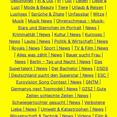
Gesundheit
|
In & Out
|
In
|
Out
|
Leben
|
Liebe &
Lust
|
Mode & Beauty
|
Tiere
|
Urlaub & Reisen
|
Lustiges
|
Sprüche & Zitate
|
Unfassbar
|
Witze
|
Musik
|
Musik News
|
Ohrenschmaus – Musik-
Stars und Sternchen im Portrait
|
News
|
Kriminalität | News
|
Kultur | News
|
Kurioses |
News
|
Leute | News
|
Politik & Wirtschaft | News
|
Royals | News
|
Sport | News
|
TV & Film | News
|
Alles was zählt | News
|
Bauer sucht Frau |
News
|
Berlin – Tag und Nacht | News
|
Das
Supertalent | News
|
Der Bachelor | News
|
DSDS
| Deutschland sucht den Superstar | News
|
ESC |
Eurovision Song Contest | News
|
GNTM |
Germanys next Topmodel | News
|
GZSZ | Gute
Zeiten schlechte Zeiten | News
|
Schwiegertochter gesucht | News
|
Verbotene
Liebe | News
|
Umwelt & Katastrophen | News
|
Wissenschaft & Technik | News
|
Videos
|
Film &