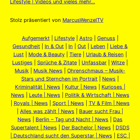
Lifestyle | Videos und vieles mehr…
Stolz präsentiert von
MarcusWenzelTV
Aufgemerkt
|
Lifestyle
|
Astro
|
Genuss
|
Gesundheit
|
In & Out
|
In
|
Out
|
Leben
|
Liebe &
Lust
|
Mode & Beauty
|
Tiere
|
Urlaub & Reisen
|
Lustiges
|
Sprüche & Zitate
|
Unfassbar
|
Witze
|
Musik
|
Musik News
|
Ohrenschmaus – Musik-
Stars und Sternchen im Portrait
|
News
|
Kriminalität | News
|
Kultur | News
|
Kurioses |
News
|
Leute | News
|
Politik & Wirtschaft | News
|
Royals | News
|
Sport | News
|
TV & Film | News
|
Alles was zählt | News
|
Bauer sucht Frau |
News
|
Berlin – Tag und Nacht | News
|
Das
Supertalent | News
|
Der Bachelor | News
|
DSDS
| Deutschland sucht den Superstar | News
|
ESC |