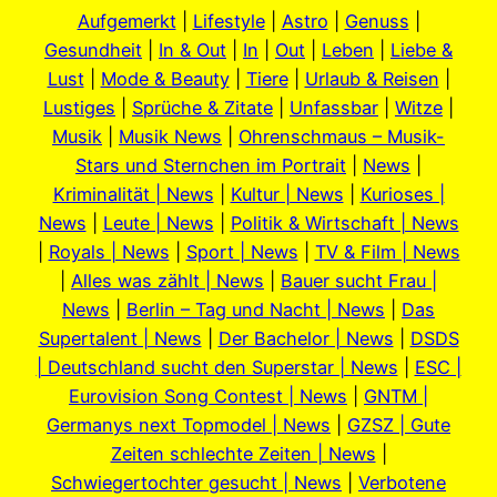
Aufgemerkt
|
Lifestyle
|
Astro
|
Genuss
|
Gesundheit
|
In & Out
|
In
|
Out
|
Leben
|
Liebe &
Lust
|
Mode & Beauty
|
Tiere
|
Urlaub & Reisen
|
Lustiges
|
Sprüche & Zitate
|
Unfassbar
|
Witze
|
Musik
|
Musik News
|
Ohrenschmaus – Musik-
Stars und Sternchen im Portrait
|
News
|
Kriminalität | News
|
Kultur | News
|
Kurioses |
News
|
Leute | News
|
Politik & Wirtschaft | News
|
Royals | News
|
Sport | News
|
TV & Film | News
|
Alles was zählt | News
|
Bauer sucht Frau |
News
|
Berlin – Tag und Nacht | News
|
Das
Supertalent | News
|
Der Bachelor | News
|
DSDS
| Deutschland sucht den Superstar | News
|
ESC |
Eurovision Song Contest | News
|
GNTM |
Germanys next Topmodel | News
|
GZSZ | Gute
Zeiten schlechte Zeiten | News
|
Schwiegertochter gesucht | News
|
Verbotene