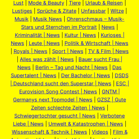
Lust
|
Mode & Beauty
|
Tiere
|
Urlaub & Reisen
|
Lustiges
|
Sprüche & Zitate
|
Unfassbar
|
Witze
|
Musik
|
Musik News
|
Ohrenschmaus – Musik-
Stars und Sternchen im Portrait
|
News
|
Kriminalität | News
|
Kultur | News
|
Kurioses |
News
|
Leute | News
|
Politik & Wirtschaft | News
|
Royals | News
|
Sport | News
|
TV & Film | News
|
Alles was zählt | News
|
Bauer sucht Frau |
News
|
Berlin – Tag und Nacht | News
|
Das
Supertalent | News
|
Der Bachelor | News
|
DSDS
| Deutschland sucht den Superstar | News
|
ESC |
Eurovision Song Contest | News
|
GNTM |
Germanys next Topmodel | News
|
GZSZ | Gute
Zeiten schlechte Zeiten | News
|
Schwiegertochter gesucht | News
|
Verbotene
Liebe | News
|
Umwelt & Katastrophen | News
|
Wissenschaft & Technik | News
|
Videos
|
Film &