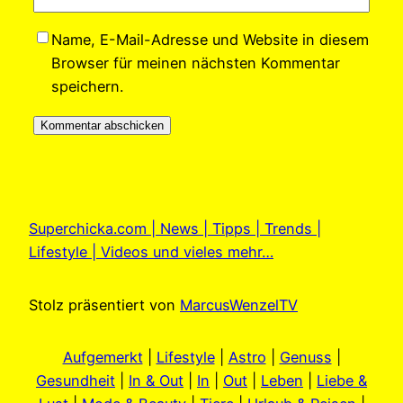
Name, E-Mail-Adresse und Website in diesem
Browser für meinen nächsten Kommentar
speichern.
Superchicka.com | News | Tipps | Trends |
Lifestyle | Videos und vieles mehr…
Stolz präsentiert von
MarcusWenzelTV
Aufgemerkt
|
Lifestyle
|
Astro
|
Genuss
|
Gesundheit
|
In & Out
|
In
|
Out
|
Leben
|
Liebe &