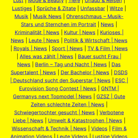
Lust
|
Mode & Beauty
|
Tiere
|
Urlaub & Reisen
|
Lustiges
|
Sprüche & Zitate
|
Unfassbar
|
Witze
|
Musik
|
Musik News
|
Ohrenschmaus – Musik-
Stars und Sternchen im Portrait
|
News
|
Kriminalität | News
|
Kultur | News
|
Kurioses |
News
|
Leute | News
|
Politik & Wirtschaft | News
|
Royals | News
|
Sport | News
|
TV & Film | News
|
Alles was zählt | News
|
Bauer sucht Frau |
News
|
Berlin – Tag und Nacht | News
|
Das
Supertalent | News
|
Der Bachelor | News
|
DSDS
| Deutschland sucht den Superstar | News
|
ESC |
Eurovision Song Contest | News
|
GNTM |
Germanys next Topmodel | News
|
GZSZ | Gute
Zeiten schlechte Zeiten | News
|
Schwiegertochter gesucht | News
|
Verbotene
Liebe | News
|
Umwelt & Katastrophen | News
|
Wissenschaft & Technik | News
|
Videos
|
Film &
Animation Videos
|
Leute Videos
|
Lustige Videos