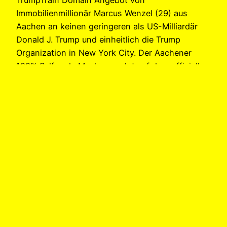
TrumpTrain Domain Angebot von
Immobilienmillionär Marcus Wenzel (29) aus
Aachen an keinen geringeren als US-Milliardär
Donald J. Trump und einheitlich die Trump
Organization in New York City. Der Aachener
100% Selfmade Macher postet auf dem offiziellen
Arno Dübel Youtube Kanal mit rund 600.000
Aufrufen das millionenschwere Domain-Angebot
an den…
28. November 2015
Donald J. Trump |
Investor Marcus
Wenzel hält 3x