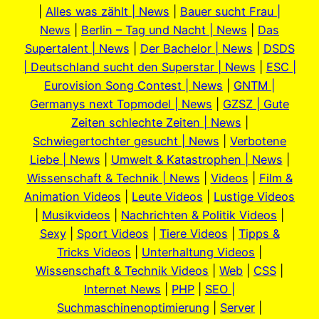
|
Alles was zählt | News
|
Bauer sucht Frau |
News
|
Berlin – Tag und Nacht | News
|
Das
Supertalent | News
|
Der Bachelor | News
|
DSDS
| Deutschland sucht den Superstar | News
|
ESC |
Eurovision Song Contest | News
|
GNTM |
Germanys next Topmodel | News
|
GZSZ | Gute
Zeiten schlechte Zeiten | News
|
Schwiegertochter gesucht | News
|
Verbotene
Liebe | News
|
Umwelt & Katastrophen | News
|
Wissenschaft & Technik | News
|
Videos
|
Film &
Animation Videos
|
Leute Videos
|
Lustige Videos
|
Musikvideos
|
Nachrichten & Politik Videos
|
Sexy
|
Sport Videos
|
Tiere Videos
|
Tipps &
Tricks Videos
|
Unterhaltung Videos
|
Wissenschaft & Technik Videos
|
Web
|
CSS
|
Internet News
|
PHP
|
SEO |
Suchmaschinenoptimierung
|
Server
|