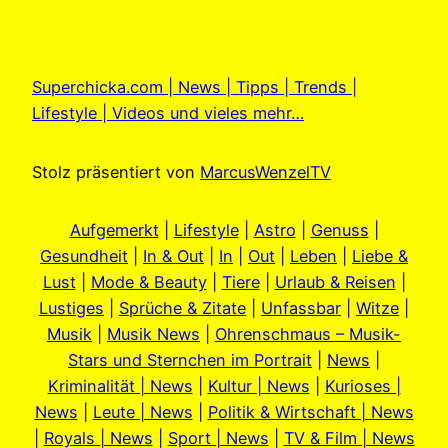
Superchicka.com | News | Tipps | Trends |
Lifestyle | Videos und vieles mehr…
Stolz präsentiert von
MarcusWenzelTV
Aufgemerkt
|
Lifestyle
|
Astro
|
Genuss
|
Gesundheit
|
In & Out
|
In
|
Out
|
Leben
|
Liebe &
Lust
|
Mode & Beauty
|
Tiere
|
Urlaub & Reisen
|
Lustiges
|
Sprüche & Zitate
|
Unfassbar
|
Witze
|
Musik
|
Musik News
|
Ohrenschmaus – Musik-
Stars und Sternchen im Portrait
|
News
|
Kriminalität | News
|
Kultur | News
|
Kurioses |
News
|
Leute | News
|
Politik & Wirtschaft | News
|
Royals | News
|
Sport | News
|
TV & Film | News