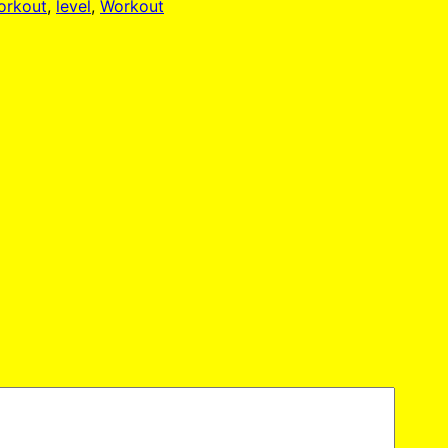
orkout
, 
level
, 
Workout