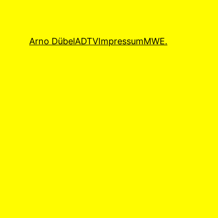
Arno Dübel
ADTV
Impressum
MWE.