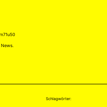
Cm71u50
r News.
Schlagwörter: