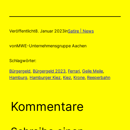
Veröffentlicht
8. Januar 2023
in
Satire | News
von
MWE-Unternehmensgruppe Aachen
Schlagwörter:
Bürgergeld
, 
Bürgergeld 2023
, 
Ferrari
, 
Geile Meile
, 
Hamburg
, 
Hamburger Kiez
, 
Kiez
, 
Krone
, 
Reeperbahn
Kommentare