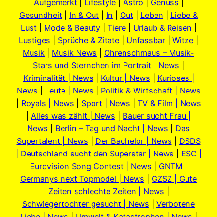
Aufgemerkt
|
Lifestyle
|
Astro
|
Genuss
|
Gesundheit
|
In & Out
|
In
|
Out
|
Leben
|
Liebe &
Lust
|
Mode & Beauty
|
Tiere
|
Urlaub & Reisen
|
Lustiges
|
Sprüche & Zitate
|
Unfassbar
|
Witze
|
Musik
|
Musik News
|
Ohrenschmaus – Musik-
Stars und Sternchen im Portrait
|
News
|
Kriminalität | News
|
Kultur | News
|
Kurioses |
News
|
Leute | News
|
Politik & Wirtschaft | News
|
Royals | News
|
Sport | News
|
TV & Film | News
|
Alles was zählt | News
|
Bauer sucht Frau |
News
|
Berlin – Tag und Nacht | News
|
Das
Supertalent | News
|
Der Bachelor | News
|
DSDS
| Deutschland sucht den Superstar | News
|
ESC |
Eurovision Song Contest | News
|
GNTM |
Germanys next Topmodel | News
|
GZSZ | Gute
Zeiten schlechte Zeiten | News
|
Schwiegertochter gesucht | News
|
Verbotene
Liebe | News
|
Umwelt & Katastrophen | News
|