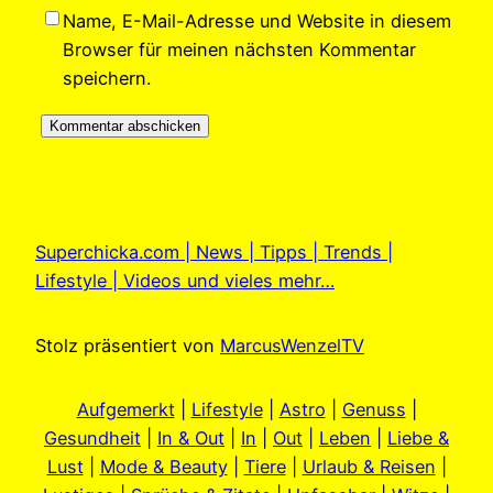
Name, E-Mail-Adresse und Website in diesem
Browser für meinen nächsten Kommentar
speichern.
Superchicka.com | News | Tipps | Trends |
Lifestyle | Videos und vieles mehr…
Stolz präsentiert von
MarcusWenzelTV
Aufgemerkt
|
Lifestyle
|
Astro
|
Genuss
|
Gesundheit
|
In & Out
|
In
|
Out
|
Leben
|
Liebe &
Lust
|
Mode & Beauty
|
Tiere
|
Urlaub & Reisen
|