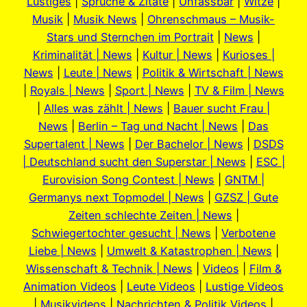
Lustiges
|
Sprüche & Zitate
|
Unfassbar
|
Witze
|
Musik
|
Musik News
|
Ohrenschmaus – Musik-
Stars und Sternchen im Portrait
|
News
|
Kriminalität | News
|
Kultur | News
|
Kurioses |
News
|
Leute | News
|
Politik & Wirtschaft | News
|
Royals | News
|
Sport | News
|
TV & Film | News
|
Alles was zählt | News
|
Bauer sucht Frau |
News
|
Berlin – Tag und Nacht | News
|
Das
Supertalent | News
|
Der Bachelor | News
|
DSDS
| Deutschland sucht den Superstar | News
|
ESC |
Eurovision Song Contest | News
|
GNTM |
Germanys next Topmodel | News
|
GZSZ | Gute
Zeiten schlechte Zeiten | News
|
Schwiegertochter gesucht | News
|
Verbotene
Liebe | News
|
Umwelt & Katastrophen | News
|
Wissenschaft & Technik | News
|
Videos
|
Film &
Animation Videos
|
Leute Videos
|
Lustige Videos
|
Musikvideos
|
Nachrichten & Politik Videos
|