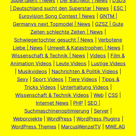
Supertalent | News
|
Der Bachelor | News
|
DSDS
| Deutschland sucht den Superstar | News
|
ESC |
Eurovision Song Contest | News
|
GNTM |
Germanys next Topmodel | News
|
GZSZ | Gute
Zeiten schlechte Zeiten | News
|
Schwiegertochter gesucht | News
|
Verbotene
Liebe | News
|
Umwelt & Katastrophen | News
|
Wissenschaft & Technik | News
|
Videos
|
Film &
Animation Videos
|
Leute Videos
|
Lustige Videos
|
Musikvideos
|
Nachrichten & Politik Videos
|
Sexy
|
Sport Videos
|
Tiere Videos
|
Tipps &
Tricks Videos
|
Unterhaltung Videos
|
Wissenschaft & Technik Videos
|
Web
|
CSS
|
Internet News
|
PHP
|
SEO |
Suchmaschinenoptimierung
|
Server
|
Webprojekte
|
WordPress
|
WordPress Plugins
|
WordPress Themes
|
MarcusWenzelTV
|
MWE.AG