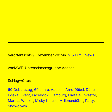
Veröffentlicht
29. Dezember 2015
in
TV & Film | News
von
MWE-Unternehmensgruppe Aachen
Schlagwörter:
60 Geburtstag
, 
60 Jahre
, 
Aachen
, 
Arno Dübel
, 
Dübeln
, 
Edeka
, 
Event
, 
Facebook
, 
Hamburg
, 
Hartz 4
, 
Investor
, 
Marcus Wenzel
, 
Micky Krause
, 
Millionendübel
, 
Party
, 
Showdown