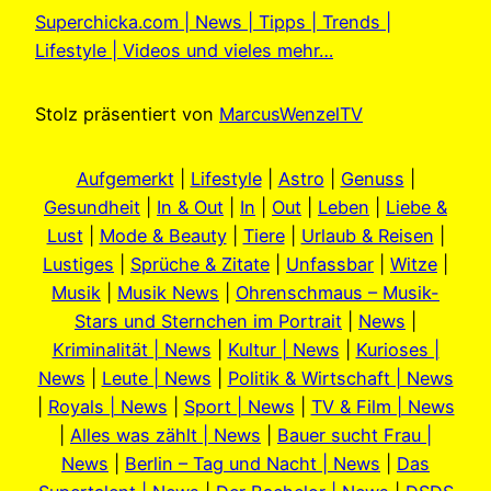
Superchicka.com | News | Tipps | Trends |
Lifestyle | Videos und vieles mehr…
Stolz präsentiert von
MarcusWenzelTV
Aufgemerkt
|
Lifestyle
|
Astro
|
Genuss
|
Gesundheit
|
In & Out
|
In
|
Out
|
Leben
|
Liebe &
Lust
|
Mode & Beauty
|
Tiere
|
Urlaub & Reisen
|
Lustiges
|
Sprüche & Zitate
|
Unfassbar
|
Witze
|
Musik
|
Musik News
|
Ohrenschmaus – Musik-
Stars und Sternchen im Portrait
|
News
|
Kriminalität | News
|
Kultur | News
|
Kurioses |
News
|
Leute | News
|
Politik & Wirtschaft | News
|
Royals | News
|
Sport | News
|
TV & Film | News
|
Alles was zählt | News
|
Bauer sucht Frau |
News
|
Berlin – Tag und Nacht | News
|
Das