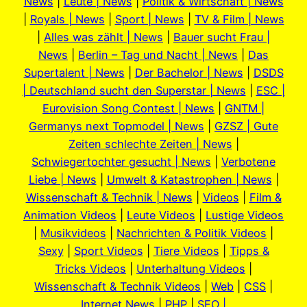
News
|
Leute | News
|
Politik & Wirtschaft | News
|
Royals | News
|
Sport | News
|
TV & Film | News
|
Alles was zählt | News
|
Bauer sucht Frau |
News
|
Berlin – Tag und Nacht | News
|
Das
Supertalent | News
|
Der Bachelor | News
|
DSDS
| Deutschland sucht den Superstar | News
|
ESC |
Eurovision Song Contest | News
|
GNTM |
Germanys next Topmodel | News
|
GZSZ | Gute
Zeiten schlechte Zeiten | News
|
Schwiegertochter gesucht | News
|
Verbotene
Liebe | News
|
Umwelt & Katastrophen | News
|
Wissenschaft & Technik | News
|
Videos
|
Film &
Animation Videos
|
Leute Videos
|
Lustige Videos
|
Musikvideos
|
Nachrichten & Politik Videos
|
Sexy
|
Sport Videos
|
Tiere Videos
|
Tipps &
Tricks Videos
|
Unterhaltung Videos
|
Wissenschaft & Technik Videos
|
Web
|
CSS
|
Internet News
|
PHP
|
SEO |