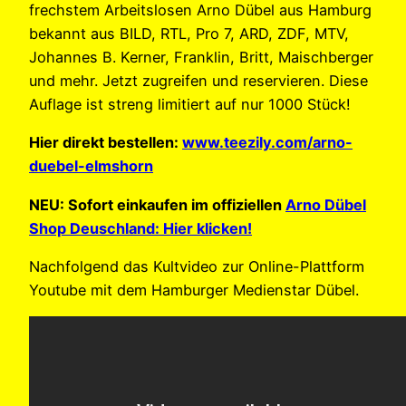
frechstem Arbeitslosen Arno Dübel aus Hamburg
bekannt aus BILD, RTL, Pro 7, ARD, ZDF, MTV,
Johannes B. Kerner, Franklin, Britt, Maischberger
und mehr. Jetzt zugreifen und reservieren. Diese
Auflage ist streng limitiert auf nur 1000 Stück!
Hier direkt bestellen:
www.teezily.com/arno-
duebel-elmshorn
NEU: Sofort einkaufen im offiziellen
Arno Dübel
Shop Deuschland: Hier klicken!
Nachfolgend das Kultvideo zur Online-Plattform
Youtube mit dem Hamburger Medienstar Dübel.