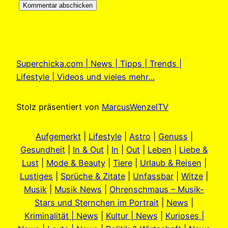
Superchicka.com | News | Tipps | Trends |
Lifestyle | Videos und vieles mehr…
Stolz präsentiert von
MarcusWenzelTV
Aufgemerkt
|
Lifestyle
|
Astro
|
Genuss
|
Gesundheit
|
In & Out
|
In
|
Out
|
Leben
|
Liebe &
Lust
|
Mode & Beauty
|
Tiere
|
Urlaub & Reisen
|
Lustiges
|
Sprüche & Zitate
|
Unfassbar
|
Witze
|
Musik
|
Musik News
|
Ohrenschmaus – Musik-
Stars und Sternchen im Portrait
|
News
|
Kriminalität | News
|
Kultur | News
|
Kurioses |