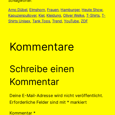
Schlagwörter:
Arno Dübel
, 
Elmshorn
, 
Frauen
, 
Hamburger
, 
Heute Show
, 
Kapuzenpullover
, 
Kiel
, 
Kleidung
, 
Oliver Welke
, 
T-Shirts
, 
T-
Shirts Unisex
, 
Tank Tops
, 
Trend
, 
YouTube
, 
ZDF
Kommentare
Schreibe einen
Kommentar
Deine E-Mail-Adresse wird nicht veröffentlicht.
Erforderliche Felder sind mit
*
markiert
Kommentar
*