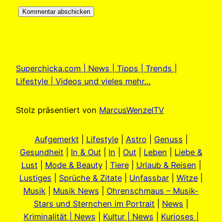
Superchicka.com | News | Tipps | Trends |
Lifestyle | Videos und vieles mehr…
Stolz präsentiert von
MarcusWenzelTV
Aufgemerkt
|
Lifestyle
|
Astro
|
Genuss
|
Gesundheit
|
In & Out
|
In
|
Out
|
Leben
|
Liebe &
Lust
|
Mode & Beauty
|
Tiere
|
Urlaub & Reisen
|
Lustiges
|
Sprüche & Zitate
|
Unfassbar
|
Witze
|
Musik
|
Musik News
|
Ohrenschmaus – Musik-
Stars und Sternchen im Portrait
|
News
|
Kriminalität | News
|
Kultur | News
|
Kurioses |