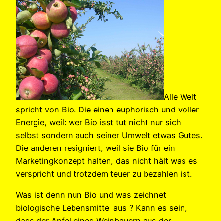
Alle Welt
spricht von Bio. Die einen euphorisch und voller
Energie, weil: wer Bio isst tut nicht nur sich
selbst sondern auch seiner Umwelt etwas Gutes.
Die anderen resigniert, weil sie Bio für ein
Marketingkonzept halten, das nicht hält was es
verspricht und trotzdem teuer zu bezahlen ist.
Was ist denn nun Bio und was zeichnet
biologische Lebensmittel aus ? Kann es sein,
dass der Apfel eines Weinbauern aus der