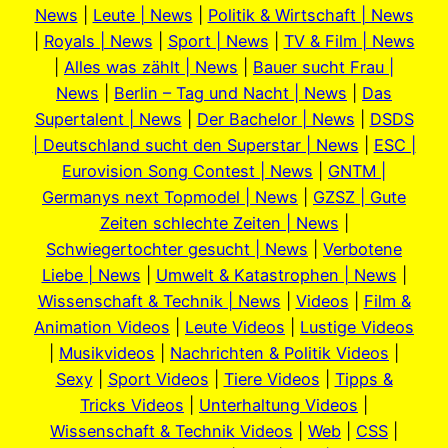
News
|
Leute | News
|
Politik & Wirtschaft | News
|
Royals | News
|
Sport | News
|
TV & Film | News
|
Alles was zählt | News
|
Bauer sucht Frau |
News
|
Berlin – Tag und Nacht | News
|
Das
Supertalent | News
|
Der Bachelor | News
|
DSDS
| Deutschland sucht den Superstar | News
|
ESC |
Eurovision Song Contest | News
|
GNTM |
Germanys next Topmodel | News
|
GZSZ | Gute
Zeiten schlechte Zeiten | News
|
Schwiegertochter gesucht | News
|
Verbotene
Liebe | News
|
Umwelt & Katastrophen | News
|
Wissenschaft & Technik | News
|
Videos
|
Film &
Animation Videos
|
Leute Videos
|
Lustige Videos
|
Musikvideos
|
Nachrichten & Politik Videos
|
Sexy
|
Sport Videos
|
Tiere Videos
|
Tipps &
Tricks Videos
|
Unterhaltung Videos
|
Wissenschaft & Technik Videos
|
Web
|
CSS
|