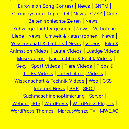
Eurovision Song Contest | News
|
GNTM |
Germanys next Topmodel | News
|
GZSZ | Gute
Zeiten schlechte Zeiten | News
|
Schwiegertochter gesucht | News
|
Verbotene
Liebe | News
|
Umwelt & Katastrophen | News
|
Wissenschaft & Technik | News
|
Videos
|
Film &
Animation Videos
|
Leute Videos
|
Lustige Videos
|
Musikvideos
|
Nachrichten & Politik Videos
|
Sexy
|
Sport Videos
|
Tiere Videos
|
Tipps &
Tricks Videos
|
Unterhaltung Videos
|
Wissenschaft & Technik Videos
|
Web
|
CSS
|
Internet News
|
PHP
|
SEO |
Suchmaschinenoptimierung
|
Server
|
Webprojekte
|
WordPress
|
WordPress Plugins
|
WordPress Themes
|
MarcusWenzelTV
|
MWE.AG