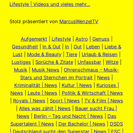
Lifestyle | Videos und vieles mehr…
Stolz präsentiert von
MarcusWenzelTV
Aufgemerkt
|
Lifestyle
|
Astro
|
Genuss
|
Gesundheit
|
In & Out
|
In
|
Out
|
Leben
|
Liebe &
Lust
|
Mode & Beauty
|
Tiere
|
Urlaub & Reisen
|
Lustiges
|
Sprüche & Zitate
|
Unfassbar
|
Witze
|
Musik
|
Musik News
|
Ohrenschmaus – Musik-
Stars und Sternchen im Portrait
|
News
|
Kriminalität | News
|
Kultur | News
|
Kurioses |
News
|
Leute | News
|
Politik & Wirtschaft | News
|
Royals | News
|
Sport | News
|
TV & Film | News
|
Alles was zählt | News
|
Bauer sucht Frau |
News
|
Berlin – Tag und Nacht | News
|
Das
Supertalent | News
|
Der Bachelor | News
|
DSDS
| Deutschland sucht den Superstar | News
|
ESC |