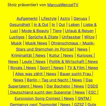
Stolz präsentiert von
MarcusWenzelTV
Aufgemerkt
|
Lifestyle
|
Astro
|
Genuss
|
Gesundheit
|
In & Out
|
In
|
Out
|
Leben
|
Liebe &
Lust
|
Mode & Beauty
|
Tiere
|
Urlaub & Reisen
|
Lustiges
|
Sprüche & Zitate
|
Unfassbar
|
Witze
|
Musik
|
Musik News
|
Ohrenschmaus – Musik-
Stars und Sternchen im Portrait
|
News
|
Kriminalität | News
|
Kultur | News
|
Kurioses |
News
|
Leute | News
|
Politik & Wirtschaft | News
|
Royals | News
|
Sport | News
|
TV & Film | News
|
Alles was zählt | News
|
Bauer sucht Frau |
News
|
Berlin – Tag und Nacht | News
|
Das
Supertalent | News
|
Der Bachelor | News
|
DSDS
| Deutschland sucht den Superstar | News
|
ESC |
Eurovision Song Contest | News
|
GNTM |
Germanys next Topmodel | News
|
GZSZ | Gute