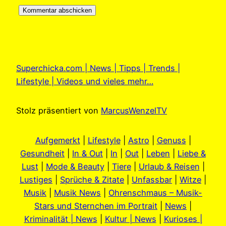
Superchicka.com | News | Tipps | Trends |
Lifestyle | Videos und vieles mehr…
Stolz präsentiert von
MarcusWenzelTV
Aufgemerkt
|
Lifestyle
|
Astro
|
Genuss
|
Gesundheit
|
In & Out
|
In
|
Out
|
Leben
|
Liebe &
Lust
|
Mode & Beauty
|
Tiere
|
Urlaub & Reisen
|
Lustiges
|
Sprüche & Zitate
|
Unfassbar
|
Witze
|
Musik
|
Musik News
|
Ohrenschmaus – Musik-
Stars und Sternchen im Portrait
|
News
|
Kriminalität | News
|
Kultur | News
|
Kurioses |