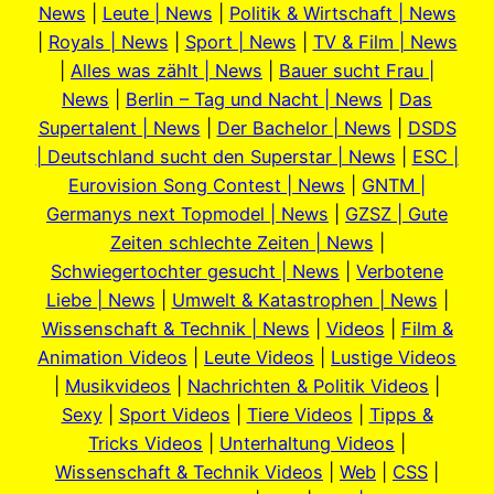
News
|
Leute | News
|
Politik & Wirtschaft | News
|
Royals | News
|
Sport | News
|
TV & Film | News
|
Alles was zählt | News
|
Bauer sucht Frau |
News
|
Berlin – Tag und Nacht | News
|
Das
Supertalent | News
|
Der Bachelor | News
|
DSDS
| Deutschland sucht den Superstar | News
|
ESC |
Eurovision Song Contest | News
|
GNTM |
Germanys next Topmodel | News
|
GZSZ | Gute
Zeiten schlechte Zeiten | News
|
Schwiegertochter gesucht | News
|
Verbotene
Liebe | News
|
Umwelt & Katastrophen | News
|
Wissenschaft & Technik | News
|
Videos
|
Film &
Animation Videos
|
Leute Videos
|
Lustige Videos
|
Musikvideos
|
Nachrichten & Politik Videos
|
Sexy
|
Sport Videos
|
Tiere Videos
|
Tipps &
Tricks Videos
|
Unterhaltung Videos
|
Wissenschaft & Technik Videos
|
Web
|
CSS
|