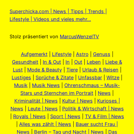
Superchicka.com | News | Tipps | Trends |
Lifestyle | Videos und vieles mehr…
Stolz präsentiert von
MarcusWenzelTV
Aufgemerkt
|
Lifestyle
|
Astro
|
Genuss
|
Gesundheit
|
In & Out
|
In
|
Out
|
Leben
|
Liebe &
Lust
|
Mode & Beauty
|
Tiere
|
Urlaub & Reisen
|
Lustiges
|
Sprüche & Zitate
|
Unfassbar
|
Witze
|
Musik
|
Musik News
|
Ohrenschmaus – Musik-
Stars und Sternchen im Portrait
|
News
|
Kriminalität | News
|
Kultur | News
|
Kurioses |
News
|
Leute | News
|
Politik & Wirtschaft | News
|
Royals | News
|
Sport | News
|
TV & Film | News
|
Alles was zählt | News
|
Bauer sucht Frau |
News
|
Berlin – Tag und Nacht | News
|
Das