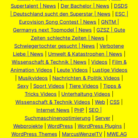
Supertalent | News
|
Der Bachelor | News
|
DSDS
| Deutschland sucht den Superstar | News
|
ESC |
Eurovision Song Contest | News
|
GNTM |
Germanys next Topmodel | News
|
GZSZ | Gute
Zeiten schlechte Zeiten | News
|
Schwiegertochter gesucht | News
|
Verbotene
Liebe | News
|
Umwelt & Katastrophen | News
|
Wissenschaft & Technik | News
|
Videos
|
Film &
Animation Videos
|
Leute Videos
|
Lustige Videos
|
Musikvideos
|
Nachrichten & Politik Videos
|
Sexy
|
Sport Videos
|
Tiere Videos
|
Tipps &
Tricks Videos
|
Unterhaltung Videos
|
Wissenschaft & Technik Videos
|
Web
|
CSS
|
Internet News
|
PHP
|
SEO |
Suchmaschinenoptimierung
|
Server
|
Webprojekte
|
WordPress
|
WordPress Plugins
|
WordPress Themes
|
MarcusWenzelTV
|
MWE.AG