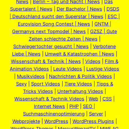
News
|
Berlin – Tag und Nacht | News
|
Das
Supertalent | News
|
Der Bachelor | News
|
DSDS
| Deutschland sucht den Superstar | News
|
ESC |
Eurovision Song Contest | News
|
GNTM |
Germanys next Topmodel | News
|
GZSZ | Gute
Zeiten schlechte Zeiten | News
|
Schwiegertochter gesucht | News
|
Verbotene
Liebe | News
|
Umwelt & Katastrophen | News
|
Wissenschaft & Technik | News
|
Videos
|
Film &
Animation Videos
|
Leute Videos
|
Lustige Videos
|
Musikvideos
|
Nachrichten & Politik Videos
|
Sexy
|
Sport Videos
|
Tiere Videos
|
Tipps &
Tricks Videos
|
Unterhaltung Videos
|
Wissenschaft & Technik Videos
|
Web
|
CSS
|
Internet News
|
PHP
|
SEO |
Suchmaschinenoptimierung
|
Server
|
Webprojekte
|
WordPress
|
WordPress Plugins
|
WordPress Themes
|
MarcusWenzelTV
|
MWE.AG