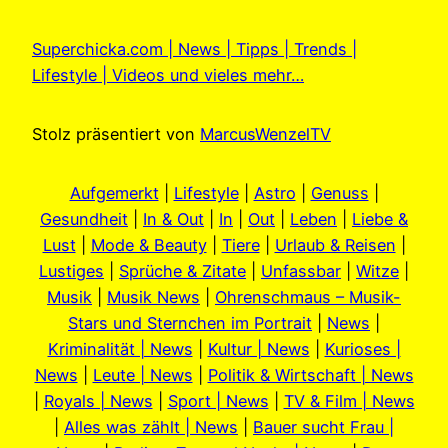
Superchicka.com | News | Tipps | Trends |
Lifestyle | Videos und vieles mehr…
Stolz präsentiert von
MarcusWenzelTV
Aufgemerkt
|
Lifestyle
|
Astro
|
Genuss
|
Gesundheit
|
In & Out
|
In
|
Out
|
Leben
|
Liebe &
Lust
|
Mode & Beauty
|
Tiere
|
Urlaub & Reisen
|
Lustiges
|
Sprüche & Zitate
|
Unfassbar
|
Witze
|
Musik
|
Musik News
|
Ohrenschmaus – Musik-
Stars und Sternchen im Portrait
|
News
|
Kriminalität | News
|
Kultur | News
|
Kurioses |
News
|
Leute | News
|
Politik & Wirtschaft | News
|
Royals | News
|
Sport | News
|
TV & Film | News
|
Alles was zählt | News
|
Bauer sucht Frau |