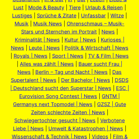
Lust
|
Mode & Beauty
|
Tiere
|
Urlaub & Reisen
|
Lustiges
|
Sprüche & Zitate
|
Unfassbar
|
Witze
|
Musik
|
Musik News
|
Ohrenschmaus – Musik-
Stars und Sternchen im Portrait
|
News
|
Kriminalität | News
|
Kultur | News
|
Kurioses |
News
|
Leute | News
|
Politik & Wirtschaft | News
|
Royals | News
|
Sport | News
|
TV & Film | News
|
Alles was zählt | News
|
Bauer sucht Frau |
News
|
Berlin – Tag und Nacht | News
|
Das
Supertalent | News
|
Der Bachelor | News
|
DSDS
| Deutschland sucht den Superstar | News
|
ESC |
Eurovision Song Contest | News
|
GNTM |
Germanys next Topmodel | News
|
GZSZ | Gute
Zeiten schlechte Zeiten | News
|
Schwiegertochter gesucht | News
|
Verbotene
Liebe | News
|
Umwelt & Katastrophen | News
|
Wissenschaft & Technik | News
|
Videos
|
Film &