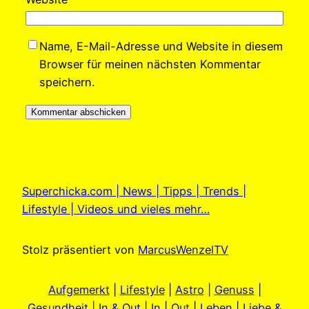
Name, E-Mail-Adresse und Website in diesem
Browser für meinen nächsten Kommentar
speichern.
Superchicka.com | News | Tipps | Trends |
Lifestyle | Videos und vieles mehr…
Stolz präsentiert von
MarcusWenzelTV
Aufgemerkt
|
Lifestyle
|
Astro
|
Genuss
|
Gesundheit
|
In & Out
|
In
|
Out
|
Leben
|
Liebe &